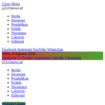
Close Menu
Berita
Ekonomi
Pendidikan
Politik
Nusantara
Lifestyle
Editorial
Facebook
Instagram
YouTube
WhatsApp
Sabtu, 8 Agustus 2026
Facebook
X (Twitter)
Instagram
LinkedIn
VKontakte
Berita
Ekonomi
Pendidikan
Politik
Nusantara
Lifestyle
Editorial
Whatsapp Channel