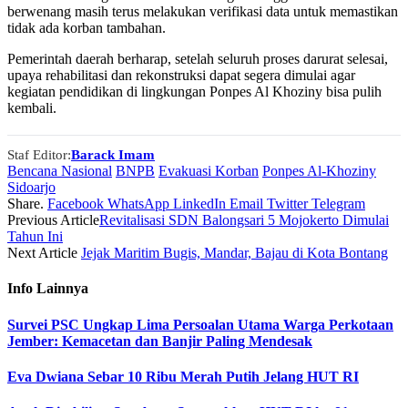
berwenang masih terus melakukan verifikasi data untuk memastikan
tidak ada korban tambahan.
Pemerintah daerah berharap, setelah seluruh proses darurat selesai,
upaya rehabilitasi dan rekonstruksi dapat segera dimulai agar
kegiatan pendidikan di lingkungan Ponpes Al Khoziny bisa pulih
kembali.
Staf Editor:
Barack Imam
Bencana Nasional
BNPB
Evakuasi Korban
Ponpes Al-Khoziny
Sidoarjo
Share.
Facebook
WhatsApp
LinkedIn
Email
Twitter
Telegram
Previous Article
Revitalisasi SDN Balongsari 5 Mojokerto Dimulai
Tahun Ini
Next Article
Jejak Maritim Bugis, Mandar, Bajau di Kota Bontang
Info
Lainnya
Survei PSC Ungkap Lima Persoalan Utama Warga Perkotaan
Jember: Kemacetan dan Banjir Paling Mendesak
Eva Dwiana Sebar 10 Ribu Merah Putih Jelang HUT RI