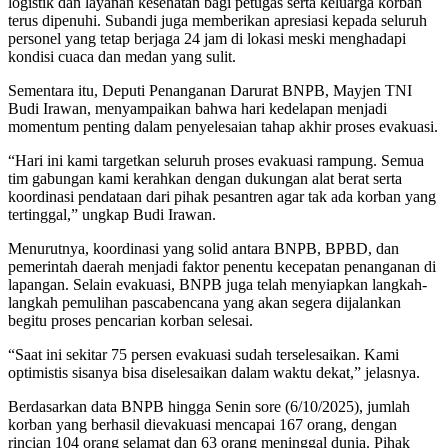
logistik dan layanan kesehatan bagi petugas serta keluarga korban
terus dipenuhi. Subandi juga memberikan apresiasi kepada seluruh
personel yang tetap berjaga 24 jam di lokasi meski menghadapi
kondisi cuaca dan medan yang sulit.
Sementara itu, Deputi Penanganan Darurat BNPB, Mayjen TNI
Budi Irawan, menyampaikan bahwa hari kedelapan menjadi
momentum penting dalam penyelesaian tahap akhir proses evakuasi.
“Hari ini kami targetkan seluruh proses evakuasi rampung. Semua
tim gabungan kami kerahkan dengan dukungan alat berat serta
koordinasi pendataan dari pihak pesantren agar tak ada korban yang
tertinggal,” ungkap Budi Irawan.
Menurutnya, koordinasi yang solid antara BNPB, BPBD, dan
pemerintah daerah menjadi faktor penentu kecepatan penanganan di
lapangan. Selain evakuasi, BNPB juga telah menyiapkan langkah-
langkah pemulihan pascabencana yang akan segera dijalankan
begitu proses pencarian korban selesai.
“Saat ini sekitar 75 persen evakuasi sudah terselesaikan. Kami
optimistis sisanya bisa diselesaikan dalam waktu dekat,” jelasnya.
Berdasarkan data BNPB hingga Senin sore (6/10/2025), jumlah
korban yang berhasil dievakuasi mencapai 167 orang, dengan
rincian 104 orang selamat dan 63 orang meninggal dunia. Pihak