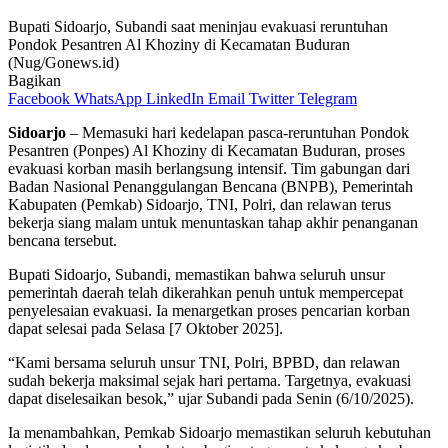
Bupati Sidoarjo, Subandi saat meninjau evakuasi reruntuhan
Pondok Pesantren Al Khoziny di Kecamatan Buduran
(Nug/Gonews.id)
Bagikan
Facebook
WhatsApp
LinkedIn
Email
Twitter
Telegram
Sidoarjo
– Memasuki hari kedelapan pasca-reruntuhan Pondok
Pesantren (Ponpes) Al Khoziny di Kecamatan Buduran, proses
evakuasi korban masih berlangsung intensif. Tim gabungan dari
Badan Nasional Penanggulangan Bencana (BNPB), Pemerintah
Kabupaten (Pemkab) Sidoarjo, TNI, Polri, dan relawan terus
bekerja siang malam untuk menuntaskan tahap akhir penanganan
bencana tersebut.
Bupati Sidoarjo, Subandi, memastikan bahwa seluruh unsur
pemerintah daerah telah dikerahkan penuh untuk mempercepat
penyelesaian evakuasi. Ia menargetkan proses pencarian korban
dapat selesai pada Selasa [7 Oktober 2025].
“Kami bersama seluruh unsur TNI, Polri, BPBD, dan relawan
sudah bekerja maksimal sejak hari pertama. Targetnya, evakuasi
dapat diselesaikan besok,” ujar Subandi pada Senin (6/10/2025).
Ia menambahkan, Pemkab Sidoarjo memastikan seluruh kebutuhan