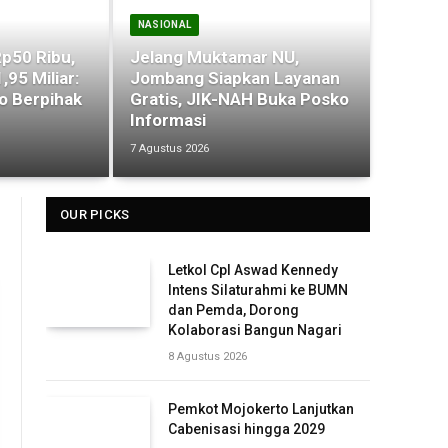
NASIONAL
p50 Ribu,
Jelang Muktamar NU,
95 Miliar:
Jombang Siapkan Layanan
 Berpihak
Gratis, JIK-NAH Buka Posko
Informasi
7 Agustus 2026
OUR PICKS
Letkol Cpl Aswad Kennedy
Intens Silaturahmi ke BUMN
dan Pemda, Dorong
Kolaborasi Bangun Nagari
8 Agustus 2026
Pemkot Mojokerto Lanjutkan
Cabenisasi hingga 2029