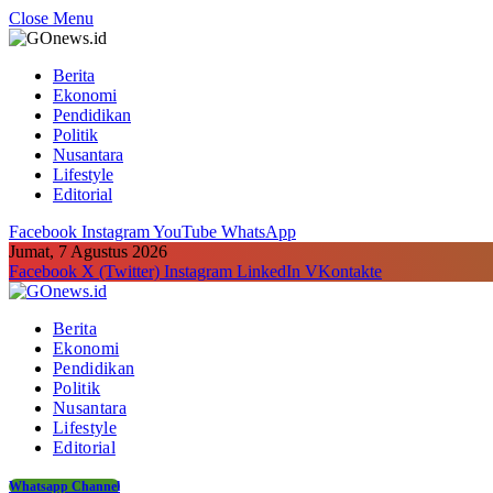
Close Menu
Berita
Ekonomi
Pendidikan
Politik
Nusantara
Lifestyle
Editorial
Facebook
Instagram
YouTube
WhatsApp
Jumat, 7 Agustus 2026
Facebook
X (Twitter)
Instagram
LinkedIn
VKontakte
Berita
Ekonomi
Pendidikan
Politik
Nusantara
Lifestyle
Editorial
Whatsapp Channel