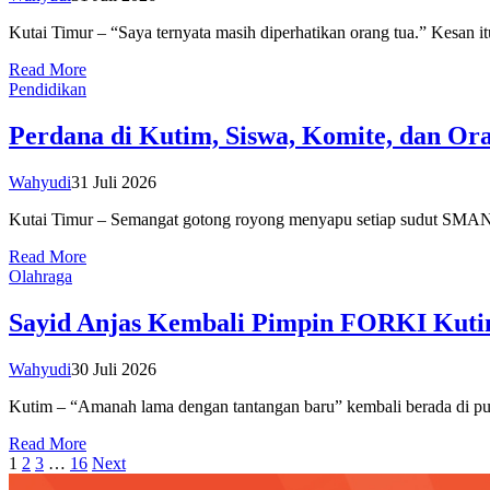
Kutai Timur – “Saya ternyata masih diperhatikan orang tua.” Kesa
Read More
Pendidikan
Perdana di Kutim, Siswa, Komite, dan
Wahyudi
31 Juli 2026
Kutai Timur – Semangat gotong royong menyapu setiap sudut SMAN 1
Read More
Olahraga
Sayid Anjas Kembali Pimpin FORKI Kut
Wahyudi
30 Juli 2026
Kutim – “Amanah lama dengan tantangan baru” kembali berada di p
Read More
1
2
3
…
16
Next