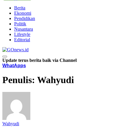
Berita
Ekonomi
Pendidikan
Politik
Nusantara
Lifestyle
Editorial
Update terus berita baik via Channel
WhatApps
Penulis:
Wahyudi
Wahyudi