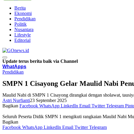
Berita
Ekonomi
Pendidikan
Politik
Nusantara
Lifestyle
Editorial
Update terus berita baik via Channel
WhatApps
Pendidikan
SMPN 1 Cisayong Gelar Maulid Nabi Penu
Maulid Nabi di SMPN 1 Cisayong dirangkai dengan sholawat, tausiy
Astri Nurfianti
23 September 2025
Bagikan
Facebook
WhatsApp
LinkedIn
Email
Twitter
Telegram
Pinte
Seluruh Peserta Didik SMPN 1 mengikuti rangkaian Maulid Nabi Mu
Bagikan
Facebook
WhatsApp
LinkedIn
Email
Twitter
Telegram