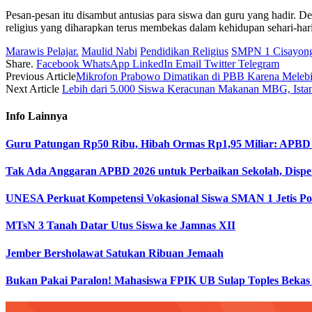
Pesan-pesan itu disambut antusias para siswa dan guru yang hadir. 
religius yang diharapkan terus membekas dalam kehidupan sehari-hari
Marawis Pelajar.
Maulid Nabi
Pendidikan Religius
SMPN 1 Cisayon
Share.
Facebook
WhatsApp
LinkedIn
Email
Twitter
Telegram
Previous Article
Mikrofon Prabowo Dimatikan di PBB Karena Melebi
Next Article
Lebih dari 5.000 Siswa Keracunan Makanan MBG, Ista
Info
Lainnya
Guru Patungan Rp50 Ribu, Hibah Ormas Rp1,95 Miliar: APBD
Tak Ada Anggaran APBD 2026 untuk Perbaikan Sekolah, Dispen
UNESA Perkuat Kompetensi Vokasional Siswa SMAN 1 Jetis Pon
MTsN 3 Tanah Datar Utus Siswa ke Jamnas XII
Jember Bersholawat Satukan Ribuan Jemaah
Bukan Pakai Paralon! Mahasiswa FPIK UB Sulap Toples Bekas 