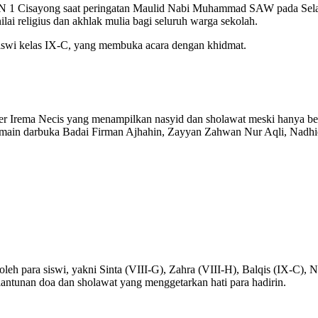
 1 Cisayong saat peringatan Maulid Nabi Muhammad SAW pada Selasa
ai religius dan akhlak mulia bagi seluruh warga sekolah.
 siswi kelas IX-C, yang membuka acara dengan khidmat.
r Irema Necis yang menampilkan nasyid dan sholawat meski hanya berla
emain darbuka Badai Firman Ajhahin, Zayyan Zahwan Nur Aqli, Nadh
 para siswi, yakni Sinta (VIII-G), Zahra (VIII-H), Balqis (IX-C), N
lantunan doa dan sholawat yang menggetarkan hati para hadirin.