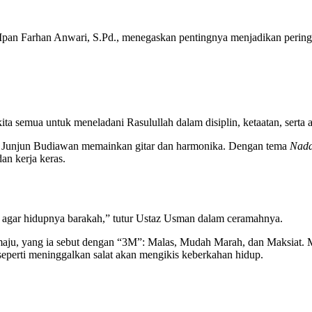
Ipan Farhan Anwari, S.Pd., menegaskan pentingnya menjadikan perin
ita semua untuk meneladani Rasulullah dalam disiplin, ketaatan, serta 
ani Junjun Budiawan memainkan gitar dan harmonika. Dengan tema
Nad
an kerja keras.
u agar hidupnya barakah,” tutur Ustaz Usman dalam ceramahnya.
maju, yang ia sebut dengan “3M”: Malas, Mudah Marah, dan Maksiat. Mal
perti meninggalkan salat akan mengikis keberkahan hidup.