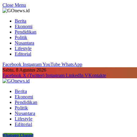
Close Menu
Berita
Ekonomi
Pendidikan
Politik
Nusantara
Lifestyle
Editorial
Facebook
Instagram
YouTube
WhatsApp
Sabtu, 8 Agustus 2026
Facebook
X (Twitter)
Instagram
LinkedIn
VKontakte
Berita
Ekonomi
Pendidikan
Politik
Nusantara
Lifestyle
Editorial
Whatsapp Channel