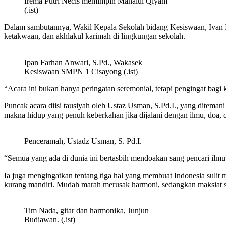
Irema Putri Necis memimpin Mahalul Qiyam
(.ist)
Dalam sambutannya, Wakil Kepala Sekolah bidang Kesiswaan, Ivan 
ketakwaan, dan akhlakul karimah di lingkungan sekolah.
Ipan Farhan Anwari, S.Pd., Wakasek
Kesiswaan SMPN 1 Cisayong (.ist)
“Acara ini bukan hanya peringatan seremonial, tetapi pengingat bagi k
Puncak acara diisi tausiyah oleh Ustaz Usman, S.Pd.I., yang ditem
makna hidup yang penuh keberkahan jika dijalani dengan ilmu, doa, d
Penceramah, Ustadz Usman, S. Pd.I.
“Semua yang ada di dunia ini bertasbih mendoakan sang pencari ilm
Ia juga mengingatkan tentang tiga hal yang membuat Indonesia sulit 
kurang mandiri. Mudah marah merusak harmoni, sedangkan maksiat se
Tim Nada, gitar dan harmonika, Junjun
Budiawan. (.ist)