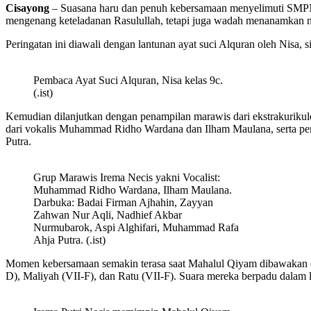
Cisayong
– Suasana haru dan penuh kebersamaan menyelimuti SMPN
mengenang keteladanan Rasulullah, tetapi juga wadah menanamkan nil
Peringatan ini diawali dengan lantunan ayat suci Alquran oleh Nisa,
Pembaca Ayat Suci Alquran, Nisa kelas 9c.
(.ist)
Kemudian dilanjutkan dengan penampilan marawis dari ekstrakurikule
dari vokalis Muhammad Ridho Wardana dan Ilham Maulana, serta p
Putra.
Grup Marawis Irema Necis yakni Vocalist:
Muhammad Ridho Wardana, Ilham Maulana.
Darbuka: Badai Firman Ajhahin, Zayyan
Zahwan Nur Aqli, Nadhief Akbar
Nurmubarok, Aspi Alghifari, Muhammad Rafa
Ahja Putra. (.ist)
Momen kebersamaan semakin terasa saat Mahalul Qiyam dibawakan oleh
D), Maliyah (VII-F), dan Ratu (VII-F). Suara mereka berpadu dalam 