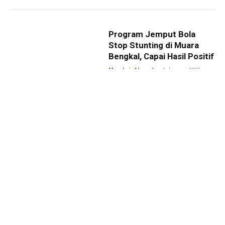
Program Jemput Bola
Stop Stunting di Muara
Bengkal, Capai Hasil Positif
Mundzir Ahmad
4 Januari 2025
Melalui GAM PASTI, PT