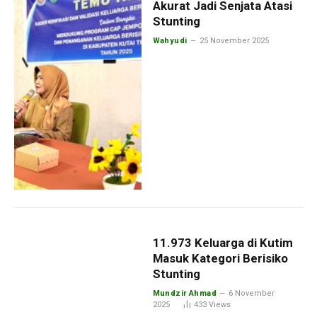
Akurat Jadi Senjata Atasi
Stunting
Wahyudi
25 November 2025
11.973 Keluarga di Kutim
Masuk Kategori Berisiko
Stunting
Mundzir Ahmad
6 November
2025
433
Views