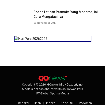
Bosan Latihan Pramuka Yang Monoton, Ini
Cara Mengatasinya
23 November 2017
Copyright © 2026. GOnews.id by
Dexpert, Inc
.
Media siber nasional terverifikasi Dewan Pers
PT Global Optima Media
Redaksi
Iklan
Indeks
Kode Etik
Pedoman