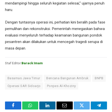
mendampingi hingga seluruh kegiatan selesai,” ujarnya penuh
haru.
Dengan tuntasnya operasi ini, perhatian kini beralih pada fase
pemulihan dan rekonstruksi. Pemerintah menegaskan bahwa
evaluasi menyeluruh terhadap keamanan bangunan pondok
pesantren akan dilakukan untuk mencegah tragedi serupa di
masa depan.
Staf Editor:
Barack Imam
Basarnas Jawa Timur
Bencana Bangunan Ambruk
BNPB
Operasi SAR Sidoarjo
Ponpes Al-Khoziny
Facebook
WhatsApp
LinkedIn
Email
Twitter
Telegr