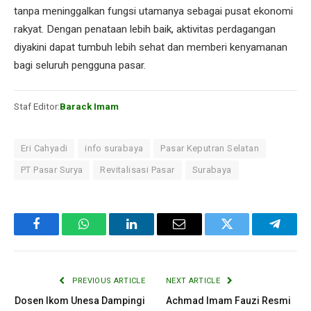
tanpa meninggalkan fungsi utamanya sebagai pusat ekonomi
rakyat. Dengan penataan lebih baik, aktivitas perdagangan
diyakini dapat tumbuh lebih sehat dan memberi kenyamanan
bagi seluruh pengguna pasar.
Staf Editor:
Barack Imam
Eri Cahyadi
info surabaya
Pasar Keputran Selatan
PT Pasar Surya
Revitalisasi Pasar
Surabaya
Facebook
WhatsApp
LinkedIn
Email
Twitter
Telegr
PREVIOUS ARTICLE
NEXT ARTICLE
Dosen Ikom Unesa Dampingi
Achmad Imam Fauzi Resmi