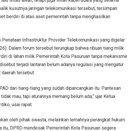
alu lintas awan, tetapi juga lilitan kabel udara yang selama
lik kusutnya jaringan telekomunikasi tersebut, tersimpan
ernet berdiri di atas aset pemerintah tanpa menghasilkan
Penataan Infrastruktur Provider Telekomunikasi yang digelar
6). Dalam forum tersebut terungkap bahwa ribuan tiang milik
erdiri di lahan milik Pemerintah Kota Pasuruan tanpa mekanisme
 disebut terjadi lantaran belum adanya regulasi yang mengatur
 daerah tersebut.
 PAD dari tiang-tiang yang sudah dipancangkan itu. Pantesan
 tidak mau, tapi aturannya memang belum ada,” ujar Ketua
ko, usai rapat.
abkan oleh pihak swasta, melainkan lemahnya perangkat hukum
na itu, DPRD mendesak Pemerintah Kota Pasuruan segera