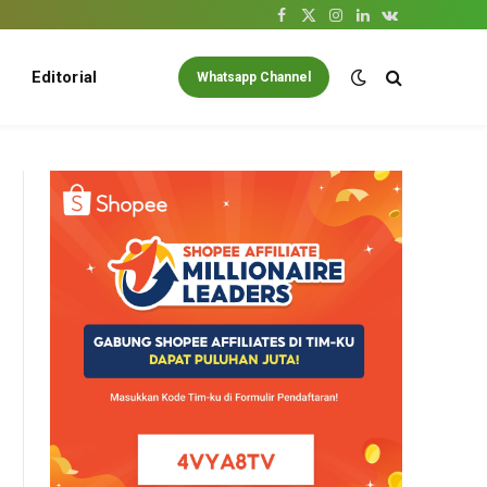
Facebook
X
Instagram
LinkedIn
VKontakte
(Twitter)
Editorial
Whatsapp Channel