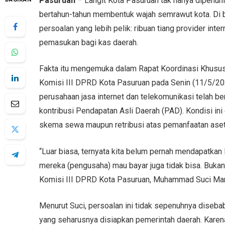
Pasuruan
– Langit Kota Pasuruan tak hanya dipenuhi l
bertahun-tahun membentuk wajah semrawut kota. Di ba
persoalan yang lebih pelik: ribuan tiang provider int
pemasukan bagi kas daerah.
Fakta itu mengemuka dalam Rapat Koordinasi Khusus 
Komisi III DPRD Kota Pasuruan pada Senin (11/5/202
perusahaan jasa internet dan telekomunikasi telah b
kontribusi Pendapatan Asli Daerah (PAD). Kondisi ini
skema sewa maupun retribusi atas pemanfaatan aset
“Luar biasa, ternyata kita belum pernah mendapatkan
mereka (pengusaha) mau bayar juga tidak bisa. Bukan
Komisi III DPRD Kota Pasuruan, Muhammad Suci Mardi
Menurut Suci, persoalan ini tidak sepenuhnya diseb
yang seharusnya disiapkan pemerintah daerah. Kare