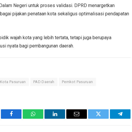
 Dalam Negeri untuk proses validasi. DPRD menargetkan
sebagai pijakan penataan kota sekaligus optimalisasi pendapatan
ik wajah kota yang lebih tertata, tetapi juga berupaya
busi nyata bagi pembangunan daerah.
Kota Pasuruan
PAD Daerah
Pemkot Pasuruan
Facebook
WhatsApp
LinkedIn
Email
Twitter
Tele