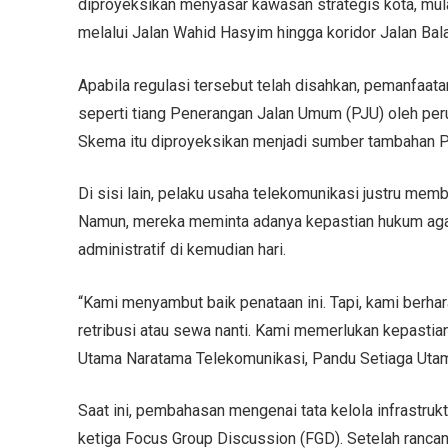
diproyeksikan menyasar kawasan strategis kota, mula
melalui Jalan Wahid Hasyim hingga koridor Jalan Bal
Apabila regulasi tersebut telah disahkan, pemanfaat
seperti tiang Penerangan Jalan Umum (PJU) oleh peru
Skema itu diproyeksikan menjadi sumber tambahan P
Di sisi lain, pelaku usaha telekomunikasi justru mem
Namun, mereka meminta adanya kepastian hukum agar
administratif di kemudian hari.
“Kami menyambut baik penataan ini. Tapi, kami berha
retribusi atau sewa nanti. Kami memerlukan kepastian
Utama Naratama Telekomunikasi, Pandu Setiaga Uta
Saat ini, pembahasan mengenai tata kelola infrastru
ketiga Focus Group Discussion (FGD). Setelah ranca