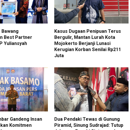
g Bawang
Kasus Dugaan Penipuan Terus
n Best Partner
Bergulir, Mantan Lurah Kota
P Yuliansyah
Mojokerto Berjanji Lunasi
Kerugian Korban Senilai Rp211
Juta
mbar Gandeng Insan
Dua Pendaki Tewas di Gunung
skan Komitmen
Piramid, Sinung Sudrajad: Tutup