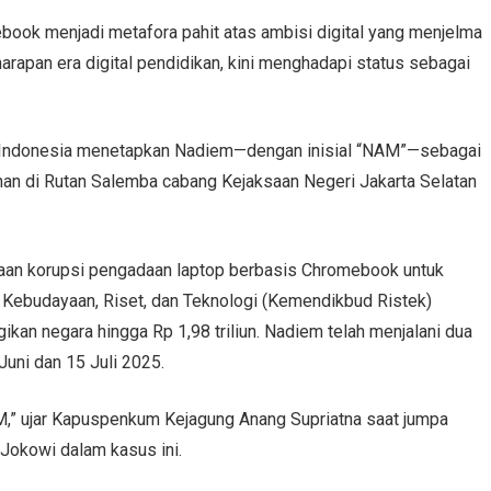
ook menjadi metafora pahit atas ambisi digital yang menjelma
pan era digital pendidikan, kini menghadapi status sebagai
lik Indonesia menetapkan Nadiem—dengan inisial “NAM”—sebagai
han di Rutan Salemba cabang Kejaksaan Negeri Jakarta Selatan
gaan korupsi pengadaan laptop berbasis Chromebook untuk
 Kebudayaan, Riset, dan Teknologi (Kemendikbud Ristek)
kan negara hingga Rp 1,98 triliun. Nadiem telah menjalani dua
Juni dan 15 Juli 2025.
M,” ujar Kapuspenkum Kejagung Anang Supriatna saat jumpa
 Jokowi dalam kasus ini.