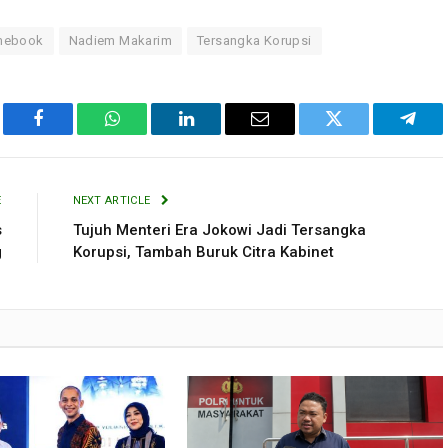
mebook
Nadiem Makarim
Tersangka Korupsi
Facebook
WhatsApp
LinkedIn
Email
Twitter
Tele
E
NEXT ARTICLE
s
Tujuh Menteri Era Jokowi Jadi Tersangka
g
Korupsi, Tambah Buruk Citra Kabinet