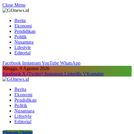
Close Menu
Berita
Ekonomi
Pendidikan
Politik
Nusantara
Lifestyle
Editorial
Facebook
Instagram
YouTube
WhatsApp
Minggu, 9 Agustus 2026
Facebook
X (Twitter)
Instagram
LinkedIn
VKontakte
Berita
Ekonomi
Pendidikan
Politik
Nusantara
Lifestyle
Editorial
Whatsapp Channel