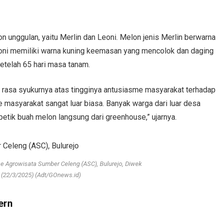
 unggulan, yaitu Merlin dan Leoni. Melon jenis Merlin berwarna
oni memiliki warna kuning keemasan yang mencolok dan daging
setelah 65 hari masa tanam.
 rasa syukurnya atas tingginya antusiasme masyarakat terhadap
 masyarakat sangat luar biasa. Banyak warga dari luar desa
etik buah melon langsung dari greenhouse,” ujarnya.
 Agrowisata Sumber Celeng (ASC), Bulurejo, Diwek
(22/3/2025) (Adt/GOnews.id)
ern