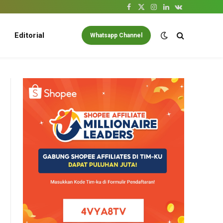
Facebook
X
Instagram
LinkedIn
VKontakte
(Twitter)
Editorial
Whatsapp Channel