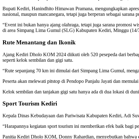
Bupati Kediri, Hanindhito Himawan Pramana, mengungkapkan apresias
nasional, maupun mancanegara, tetapi juga berperan sebagai sarana p
“Event ini bukan hanya ajang olahraga, tetapi juga sarana promosi w
di area Simpang Lima Gumul (SLG) Kabupaten Kediri, Minggu (14/
Rute Menantang dan Ikonik
Ajang Kediri Dholo KOM 2024 diikuti oleh 520 pesepeda dari berbag
seperti kelok sembilan dan gigi satu.
“Rute sepanjang 70 km ini dimulai dari Simpang Lima Gumul, mengara
Peserta akan melewati pitstop di Pendopo Panjalu Jayati dan memula
Kelok sembilan dan tanjakan gigi satu hanya ada di dua lokasi di duni
Sport Tourism Kediri
Kepala Dinas Kebudayaan dan Pariwisata Kabupaten Kediri, Adi Su
“Harapannya kegiatan sport tourism ini memberikan efek baik bagi pe
Panitia Kediri Dholo KOM, Donny Rahardian, menyebutkan bahwa event