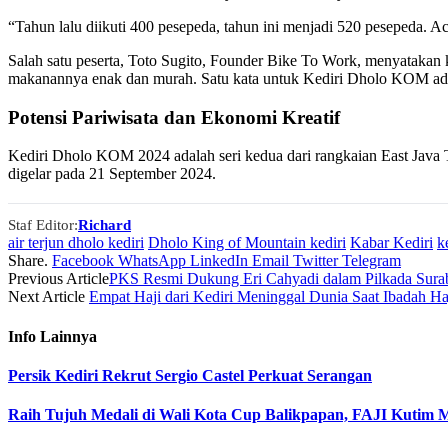
“Tahun lalu diikuti 400 pesepeda, tahun ini menjadi 520 pesepeda.
Salah satu peserta, Toto Sugito, Founder Bike To Work, menyatakan k
makanannya enak dan murah. Satu kata untuk Kediri Dholo KOM adala
Potensi Pariwisata dan Ekonomi Kreatif
Kediri Dholo KOM 2024 adalah seri kedua dari rangkaian East Java
digelar pada 21 September 2024.
Staf Editor:
Richard
air terjun dholo kediri
Dholo King of Mountain kediri
Kabar Kediri
k
Share.
Facebook
WhatsApp
LinkedIn
Email
Twitter
Telegram
Previous Article
PKS Resmi Dukung Eri Cahyadi dalam Pilkada Sura
Next Article
Empat Haji dari Kediri Meninggal Dunia Saat Ibadah Ha
Info
Lainnya
Persik Kediri Rekrut Sergio Castel Perkuat Serangan
Raih Tujuh Medali di Wali Kota Cup Balikpapan, FAJI Kutim 