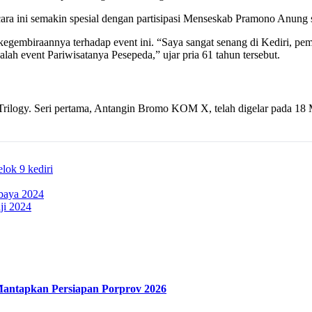
 Acara ini semakin spesial dengan partisipasi Menseskab Pramono Anu
egembiraannya terhadap event ini. “Saya sangat senang di Kediri, pem
h event Pariwisatanya Pesepeda,” ujar pria 61 tahun tersebut.
 Trilogy. Seri pertama, Antangin Bromo KOM X, telah digelar pada 18
elok 9 kediri
baya 2024
ji 2024
Mantapkan Persiapan Porprov 2026