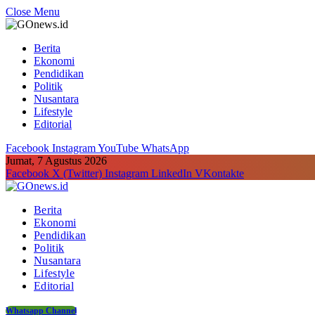
Close Menu
Berita
Ekonomi
Pendidikan
Politik
Nusantara
Lifestyle
Editorial
Facebook
Instagram
YouTube
WhatsApp
Jumat, 7 Agustus 2026
Facebook
X (Twitter)
Instagram
LinkedIn
VKontakte
Berita
Ekonomi
Pendidikan
Politik
Nusantara
Lifestyle
Editorial
Whatsapp Channel