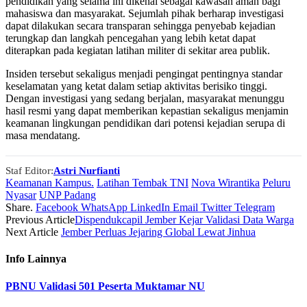
pendidikan yang selama ini dikenal sebagai kawasan aman bagi
mahasiswa dan masyarakat. Sejumlah pihak berharap investigasi
dapat dilakukan secara transparan sehingga penyebab kejadian
terungkap dan langkah pencegahan yang lebih ketat dapat
diterapkan pada kegiatan latihan militer di sekitar area publik.
Insiden tersebut sekaligus menjadi pengingat pentingnya standar
keselamatan yang ketat dalam setiap aktivitas berisiko tinggi.
Dengan investigasi yang sedang berjalan, masyarakat menunggu
hasil resmi yang dapat memberikan kepastian sekaligus menjamin
keamanan lingkungan pendidikan dari potensi kejadian serupa di
masa mendatang.
Staf Editor:
Astri Nurfianti
Keamanan Kampus.
Latihan Tembak TNI
Nova Wirantika
Peluru
Nyasar
UNP Padang
Share.
Facebook
WhatsApp
LinkedIn
Email
Twitter
Telegram
Previous Article
Dispendukcapil Jember Kejar Validasi Data Warga
Next Article
Jember Perluas Jejaring Global Lewat Jinhua
Info
Lainnya
PBNU Validasi 501 Peserta Muktamar NU