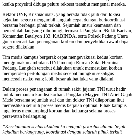
ketika proyektil diduga peluru rekoset tersebut mengenai mereka.
Rektor UNP, Krismadinata, yang berada tidak jauh dari lokasi
kejadian, segera mengambil langkah cepat dengan berkoordinasi
bersama berbagai pihak terkait. Sejumlah unsur keamanan dan
pemerintah langsung dihubungi, termasuk Pangdam I/Bukit Barisan,
Komandan Batalyon 133, KABINDA, serta Polsek Padang Utara
guna memastikan penanganan korban dan penyelidikan awal dapat
segera dilakukan.
Tim medis kampus bergerak cepat mengevakuasi kedua korban
menggunakan ambulans UNP menuju Rumah Sakit Hermina
Padang. Langkah tersebut dilakukan untuk memastikan korban
memperoleh pertolongan medis secepat mungkin sekaligus
mencegah risiko yang lebih besar akibat luka yang dialami.
Dalam proses penanganan di rumah sakit, jajaran TNI turut hadir
untuk memantau kondisi korban. Pangdam Mayjen TNI Arief Gajah
Mada bersama sejumlah staf dan tim dokter TNI dilaporkan ikut
memastikan seluruh proses medis berjalan optimal. Pihak kampus
juga terus mendampingi korban dan keluarga selama proses
perawatan berlangsung.
“Keselamatan sivitas akademika menjadi prioritas utama. Sejak
kejadian berlangsung, koordinasi dengan seluruh pihak terkait