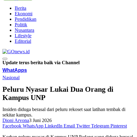
Berita
Ekonomi
Pendidikan
Politik
Nusantara
Lifestyle
Editorial
Update terus berita baik via Channel
WhatApps
Nasional
Peluru Nyasar Lukai Dua Orang di
Kampus UNP
Insiden diduga berasal dari peluru rekoset saat latihan tembak di
sekitar kampus.
Dioni Arvona
3 Juni 2026
Facebook
WhatsApp
LinkedIn
Email
Twitter
Telegram
Pinterest
Korban peluru nyasar di Kampus UNP Padang yang diduga berasal