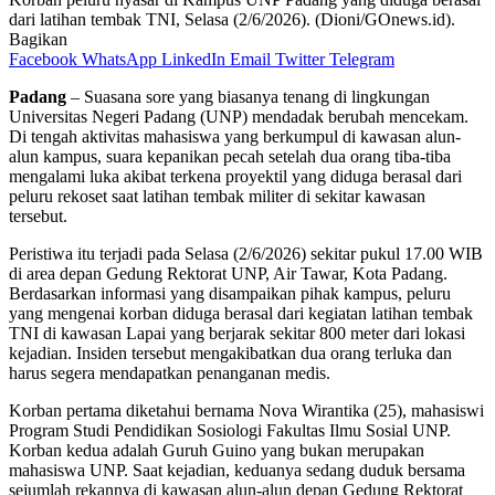
dari latihan tembak TNI, Selasa (2/6/2026). (Dioni/GOnews.id).
Bagikan
Facebook
WhatsApp
LinkedIn
Email
Twitter
Telegram
Padang
– Suasana sore yang biasanya tenang di lingkungan
Universitas Negeri Padang (UNP) mendadak berubah mencekam.
Di tengah aktivitas mahasiswa yang berkumpul di kawasan alun-
alun kampus, suara kepanikan pecah setelah dua orang tiba-tiba
mengalami luka akibat terkena proyektil yang diduga berasal dari
peluru rekoset saat latihan tembak militer di sekitar kawasan
tersebut.
Peristiwa itu terjadi pada Selasa (2/6/2026) sekitar pukul 17.00 WIB
di area depan Gedung Rektorat UNP, Air Tawar, Kota Padang.
Berdasarkan informasi yang disampaikan pihak kampus, peluru
yang mengenai korban diduga berasal dari kegiatan latihan tembak
TNI di kawasan Lapai yang berjarak sekitar 800 meter dari lokasi
kejadian. Insiden tersebut mengakibatkan dua orang terluka dan
harus segera mendapatkan penanganan medis.
Korban pertama diketahui bernama Nova Wirantika (25), mahasiswi
Program Studi Pendidikan Sosiologi Fakultas Ilmu Sosial UNP.
Korban kedua adalah Guruh Guino yang bukan merupakan
mahasiswa UNP. Saat kejadian, keduanya sedang duduk bersama
sejumlah rekannya di kawasan alun-alun depan Gedung Rektorat