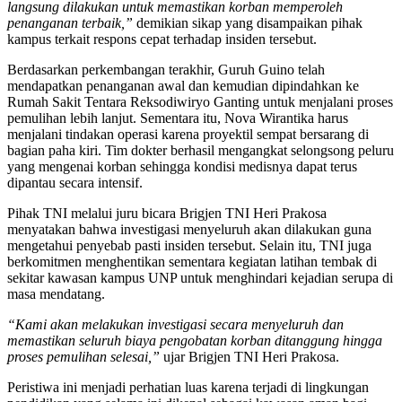
langsung dilakukan untuk memastikan korban memperoleh
penanganan terbaik,”
demikian sikap yang disampaikan pihak
kampus terkait respons cepat terhadap insiden tersebut.
Berdasarkan perkembangan terakhir, Guruh Guino telah
mendapatkan penanganan awal dan kemudian dipindahkan ke
Rumah Sakit Tentara Reksodiwiryo Ganting untuk menjalani proses
pemulihan lebih lanjut. Sementara itu, Nova Wirantika harus
menjalani tindakan operasi karena proyektil sempat bersarang di
bagian paha kiri. Tim dokter berhasil mengangkat selongsong peluru
yang mengenai korban sehingga kondisi medisnya dapat terus
dipantau secara intensif.
Pihak TNI melalui juru bicara Brigjen TNI Heri Prakosa
menyatakan bahwa investigasi menyeluruh akan dilakukan guna
mengetahui penyebab pasti insiden tersebut. Selain itu, TNI juga
berkomitmen menghentikan sementara kegiatan latihan tembak di
sekitar kawasan kampus UNP untuk menghindari kejadian serupa di
masa mendatang.
“Kami akan melakukan investigasi secara menyeluruh dan
memastikan seluruh biaya pengobatan korban ditanggung hingga
proses pemulihan selesai,”
ujar Brigjen TNI Heri Prakosa.
Peristiwa ini menjadi perhatian luas karena terjadi di lingkungan