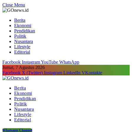
Close Menu
Berita
Ekonomi
Pendidikan
Politik
Nusantara
Lifestyle
Editorial
Facebook
Instagram
YouTube
WhatsApp
Jumat, 7 Agustus 2026
Facebook
X (Twitter)
Instagram
LinkedIn
VKontakte
Berita
Ekonomi
Pendidikan
Politik
Nusantara
Lifestyle
Editorial
Whatsapp Channel