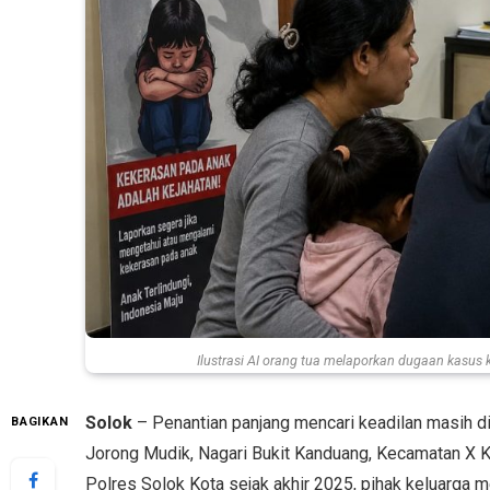
Ilustrasi AI orang tua melaporkan dugaan kasus 
Solok
– Penantian panjang mencari keadilan masih d
BAGIKAN
Jorong Mudik, Nagari Bukit Kanduang, Kecamatan X K
Polres Solok Kota sejak akhir 2025, pihak keluarga 