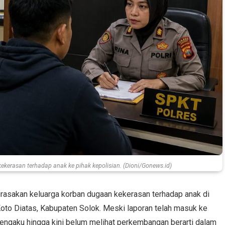
kekerasan terhadap anak ke pihak kepolisian. (Dioni/Gonews.id)
irasakan keluarga korban dugaan kekerasan terhadap anak di
oto Diatas, Kabupaten Solok. Meski laporan telah masuk ke
mengaku hingga kini belum melihat perkembangan berarti dalam