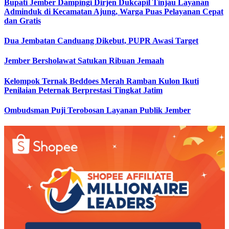
Bupati Jember Dampingi Dirjen Dukcapil Tinjau Layanan
Adminduk di Kecamatan Ajung, Warga Puas Pelayanan Cepat
dan Gratis
Dua Jembatan Canduang Dikebut, PUPR Awasi Target
Jember Bersholawat Satukan Ribuan Jemaah
Kelompok Ternak Beddoes Merah Ramban Kulon Ikuti
Penilaian Peternak Berprestasi Tingkat Jatim
Ombudsman Puji Terobosan Layanan Publik Jember