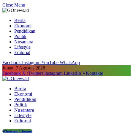
Close Menu
Berita
Ekonomi
Pendidikan
Politik
Nusantara
Lifestyle
Editorial
Facebook
Instagram
YouTube
WhatsApp
Jumat, 7 Agustus 2026
Facebook
X (Twitter)
Instagram
LinkedIn
VKontakte
Berita
Ekonomi
Pendidikan
Politik
Nusantara
Lifestyle
Editorial
Whatsapp Channel