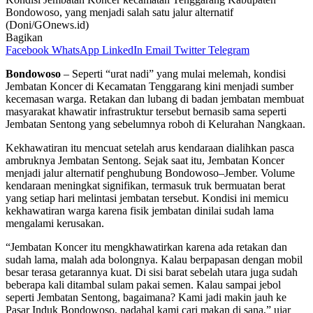
Bondowoso, yang menjadi salah satu jalur alternatif
(Doni/GOnews.id)
Bagikan
Facebook
WhatsApp
LinkedIn
Email
Twitter
Telegram
Bondowoso
– Seperti “urat nadi” yang mulai melemah, kondisi
Jembatan Koncer di Kecamatan Tenggarang kini menjadi sumber
kecemasan warga. Retakan dan lubang di badan jembatan membuat
masyarakat khawatir infrastruktur tersebut bernasib sama seperti
Jembatan Sentong yang sebelumnya roboh di Kelurahan Nangkaan.
Kekhawatiran itu mencuat setelah arus kendaraan dialihkan pasca
ambruknya Jembatan Sentong. Sejak saat itu, Jembatan Koncer
menjadi jalur alternatif penghubung Bondowoso–Jember. Volume
kendaraan meningkat signifikan, termasuk truk bermuatan berat
yang setiap hari melintasi jembatan tersebut. Kondisi ini memicu
kekhawatiran warga karena fisik jembatan dinilai sudah lama
mengalami kerusakan.
“Jembatan Koncer itu mengkhawatirkan karena ada retakan dan
sudah lama, malah ada bolongnya. Kalau berpapasan dengan mobil
besar terasa getarannya kuat. Di sisi barat sebelah utara juga sudah
beberapa kali ditambal sulam pakai semen. Kalau sampai jebol
seperti Jembatan Sentong, bagaimana? Kami jadi makin jauh ke
Pasar Induk Bondowoso, padahal kami cari makan di sana,” ujar