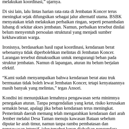
melakukan koordinasi,” ujarnya.
Di sisi lain, lalu lintas harian rata-rata di Jembatan Koncer terus
meningkat sejak difungsikan sebagai jalur alternatif utama. BSBK
menyatakan telah melakukan perbaikan ringan, seperti penambalan
lubang di sekitar akses jembatan. Namun, perbaikan tersebut dinilai
belum menyentuh persoalan struktural yang menjadi sumber
kekhawatiran warga.
Ironisnya, berdasarkan hasil rapat koordinasi, kendaraan berat
sebenarnya tidak diperbolehkan melintas di Jembatan Koncer.
Larangan tersebut dimaksudkan untuk mengurangi beban pada
struktur jembatan. Namun di lapangan, aturan itu belum berjalan
efektif.
“Kami sudah menyampaikan bahwa kendaraan berat atau truk
bermuatan tidak boleh lewat Jembatan Koncer, tetapi kenyataannya
masih banyak yang melintas,” tegas Ansori.
Kondisi ini menunjukkan lemahnya pengawasan serta minimnya
penegakan aturan. Tanpa pengendalian yang ketat, risiko kerusakan
semakin besar, apalagi jika beban kendaraan terus meningkat.
Pemerintah daerah memang telah mengarahkan kendaraan dari arah
Jember melalui Desa Taman menuju kawasan Bataan sebelum
diputar ke arah timur, namun tanpa rambu pembatasan dan
pengawasan intensif, jalur tersebut kerap diabaikan pengendara.