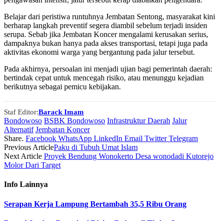
Belajar dari peristiwa runtuhnya Jembatan Sentong, masyarakat kini
berharap langkah preventif segera diambil sebelum terjadi insiden
serupa. Sebab jika Jembatan Koncer mengalami kerusakan serius,
dampaknya bukan hanya pada akses transportasi, tetapi juga pada
aktivitas ekonomi warga yang bergantung pada jalur tersebut.
Pada akhirnya, persoalan ini menjadi ujian bagi pemerintah daerah:
bertindak cepat untuk mencegah risiko, atau menunggu kejadian
berikutnya sebagai pemicu kebijakan.
Staf Editor:
Barack Imam
Bondowoso
BSBK Bondowoso
Infrastruktur Daerah
Jalur
Alternatif
Jembatan Koncer
Share.
Facebook
WhatsApp
LinkedIn
Email
Twitter
Telegram
Previous Article
Paku di Tubuh Umat Islam
Next Article
Proyek Bendung Wonokerto Desa wonodadi Kutorejo
Molor Dari Target
Info
Lainnya
Serapan Kerja Lampung Bertambah 35,5 Ribu Orang