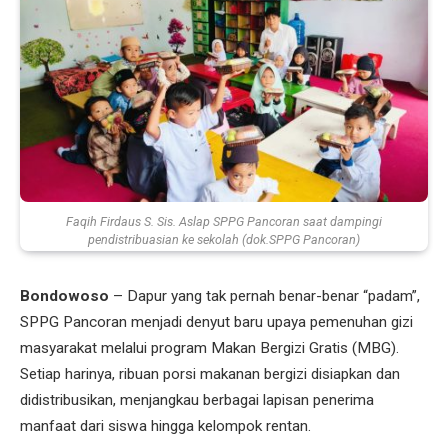
Faqih Firdaus S. Sis. Aslap SPPG Pancoran saat dampingi
pendistribuasian ke sekolah (dok.SPPG Pancoran)
Bondowoso
– Dapur yang tak pernah benar-benar “padam”,
SPPG Pancoran menjadi denyut baru upaya pemenuhan gizi
masyarakat melalui program Makan Bergizi Gratis (MBG).
Setiap harinya, ribuan porsi makanan bergizi disiapkan dan
didistribusikan, menjangkau berbagai lapisan penerima
manfaat dari siswa hingga kelompok rentan.