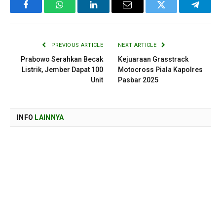
Facebook
WhatsApp
LinkedIn
Email
Twitter
Telegr
PREVIOUS ARTICLE
NEXT ARTICLE
Prabowo Serahkan Becak
Kejuaraan Grasstrack
Listrik, Jember Dapat 100
Motocross Piala Kapolres
Unit
Pasbar 2025
INFO
LAINNYA