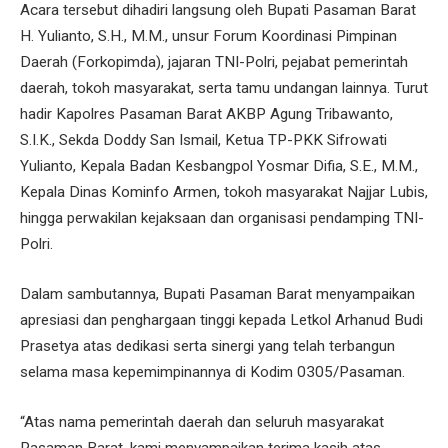
Acara tersebut dihadiri langsung oleh Bupati Pasaman Barat
H. Yulianto, S.H., M.M., unsur Forum Koordinasi Pimpinan
Daerah (Forkopimda), jajaran TNI-Polri, pejabat pemerintah
daerah, tokoh masyarakat, serta tamu undangan lainnya. Turut
hadir Kapolres Pasaman Barat AKBP Agung Tribawanto,
S.I.K., Sekda Doddy San Ismail, Ketua TP-PKK Sifrowati
Yulianto, Kepala Badan Kesbangpol Yosmar Difia, S.E., M.M.,
Kepala Dinas Kominfo Armen, tokoh masyarakat Najjar Lubis,
hingga perwakilan kejaksaan dan organisasi pendamping TNI-
Polri.
Dalam sambutannya, Bupati Pasaman Barat menyampaikan
apresiasi dan penghargaan tinggi kepada Letkol Arhanud Budi
Prasetya atas dedikasi serta sinergi yang telah terbangun
selama masa kepemimpinannya di Kodim 0305/Pasaman.
“Atas nama pemerintah daerah dan seluruh masyarakat
Pasaman Barat, kami menyampaikan terima kasih atas