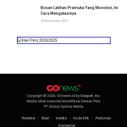
Bosan Latihan Pramuka Yang Monoton, Ini
Cara Mengatasinya
23 November 2017
Copyright © 2026. GOnews.id by
Dexpert, Inc
.
Media siber nasional terverifikasi Dewan Pers
PT Global Optima Media
Redaksi
Iklan
Indeks
Kode Etik
Pedoman
Disclaimer