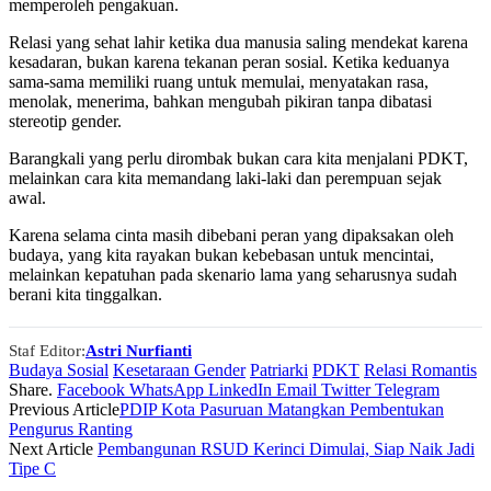
memperoleh pengakuan.
Relasi yang sehat lahir ketika dua manusia saling mendekat karena
kesadaran, bukan karena tekanan peran sosial. Ketika keduanya
sama-sama memiliki ruang untuk memulai, menyatakan rasa,
menolak, menerima, bahkan mengubah pikiran tanpa dibatasi
stereotip gender.
Barangkali yang perlu dirombak bukan cara kita menjalani PDKT,
melainkan cara kita memandang laki-laki dan perempuan sejak
awal.
Karena selama cinta masih dibebani peran yang dipaksakan oleh
budaya, yang kita rayakan bukan kebebasan untuk mencintai,
melainkan kepatuhan pada skenario lama yang seharusnya sudah
berani kita tinggalkan.
Staf Editor:
Astri Nurfianti
Budaya Sosial
Kesetaraan Gender
Patriarki
PDKT
Relasi Romantis
Share.
Facebook
WhatsApp
LinkedIn
Email
Twitter
Telegram
Previous Article
PDIP Kota Pasuruan Matangkan Pembentukan
Pengurus Ranting
Next Article
Pembangunan RSUD Kerinci Dimulai, Siap Naik Jadi
Tipe C