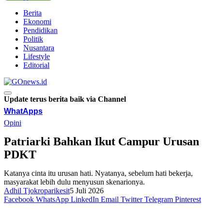
Berita
Ekonomi
Pendidikan
Politik
Nusantara
Lifestyle
Editorial
Update terus berita baik via Channel
WhatApps
Opini
Patriarki Bahkan Ikut Campur Urusan
PDKT
Katanya cinta itu urusan hati. Nyatanya, sebelum hati bekerja,
masyarakat lebih dulu menyusun skenarionya.
Adhil Tjokroparikesit
5 Juli 2026
Facebook
WhatsApp
LinkedIn
Email
Twitter
Telegram
Pinterest