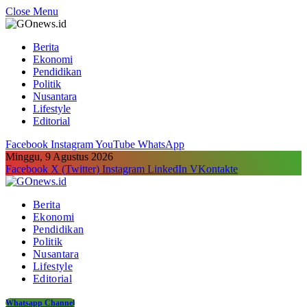
Close Menu
Berita
Ekonomi
Pendidikan
Politik
Nusantara
Lifestyle
Editorial
Facebook
Instagram
YouTube
WhatsApp
Minggu, 9 Agustus 2026
Facebook
X (Twitter)
Instagram
LinkedIn
VKontakte
Berita
Ekonomi
Pendidikan
Politik
Nusantara
Lifestyle
Editorial
Whatsapp Channel