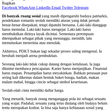
Bagikan
Facebook
WhatsApp
LinkedIn
Email
Twitter
Telegram
Di banyak ruang sosial
yang masih dipengaruhi budaya patriarkis,
pendekatan romantis seolah memiliki aturan yang tidak pernah
benar-benar disepakati, tetapi dipatuhi bersama. Laki-laki dianggap
harus memulai. Laki-laki harus mengejar. Laki-laki harus
membuktikan dirinya layak dicintai. Sementara perempuan
ditempatkan sebagai pihak yang menunggu, memilih, lalu
memutuskan menerima atau menolak.
Akhirnya, PDKT bukan lagi sekadar proses saling mengenal. Ia
berubah menjadi arena pembuktian.
Seorang laki-laki tidak cukup datang dengan ketulusan. Ia juga
dituntut membawa pencapaian. Karier harus menjanjikan. Finansial
harus mapan. Penampilan harus meyakinkan. Bahkan perasaan pun
sering kali dikemas dalam bentuk buket bunga, hadiah, makan
malam mahal, hingga cincin sebagai simbol keseriusan.
Seolah-olah cinta memiliki daftar harga.
Yang menarik, banyak orang menganggap pola ini sebagai sesuatu
yang wajar. Padahal, sesuatu yang terus diulang oleh budaya belum
tentu merupakan kodrat. Ia bisa saja hanya kebiasaan sosial yang