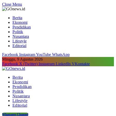
Close Menu
Berita
Ekonomi
Pendidikan
Politik
Nusantara
Lifestyle
Editorial
Facebook
Instagram
YouTube
WhatsApp
Minggu, 9 Agustus 2026
Facebook
X (Twitter)
Instagram
LinkedIn
VKontakte
Berita
Ekonomi
Pendidikan
Politik
Nusantara
Lifestyle
Editorial
Whatsapp Channel