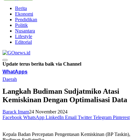
Berita
Ekonomi
Pendidikan
Politik
Nusantara
Lifestyle
Editorial
Update terus berita baik via Channel
WhatApps
Daerah
Langkah Budiman Sudjatmiko Atasi
Kemiskinan Dengan Optimalisasi Data
Barack Imam
24 November 2024
Facebook
WhatsApp
LinkedIn
Email
Twitter
Telegram
Pinterest
Kepala Badan Percepatan Pengentasan Kemiskinan (BP Taskin),
Budiman Sudjatmiko