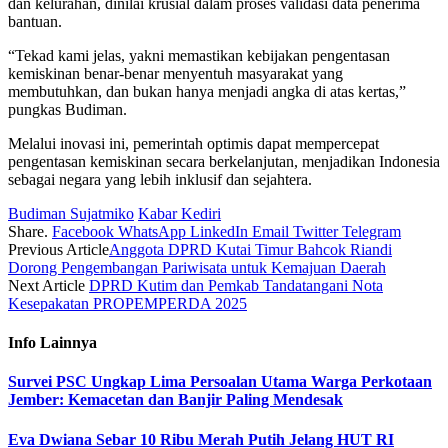
dan kelurahan, dinilai krusial dalam proses validasi data penerima
bantuan.
“Tekad kami jelas, yakni memastikan kebijakan pengentasan
kemiskinan benar-benar menyentuh masyarakat yang
membutuhkan, dan bukan hanya menjadi angka di atas kertas,”
pungkas Budiman.
Melalui inovasi ini, pemerintah optimis dapat mempercepat
pengentasan kemiskinan secara berkelanjutan, menjadikan Indonesia
sebagai negara yang lebih inklusif dan sejahtera.
Budiman Sujatmiko
Kabar Kediri
Share.
Facebook
WhatsApp
LinkedIn
Email
Twitter
Telegram
Previous Article
Anggota DPRD Kutai Timur Bahcok Riandi
Dorong Pengembangan Pariwisata untuk Kemajuan Daerah
Next Article
DPRD Kutim dan Pemkab Tandatangani Nota
Kesepakatan PROPEMPERDA 2025
Info
Lainnya
Survei PSC Ungkap Lima Persoalan Utama Warga Perkotaan
Jember: Kemacetan dan Banjir Paling Mendesak
Eva Dwiana Sebar 10 Ribu Merah Putih Jelang HUT RI