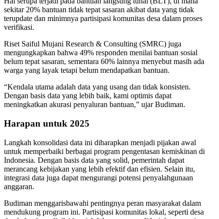
Hal serupa terjadi pada bantuan langsung tunai (BLT), di mana
sekitar 20% bantuan tidak tepat sasaran akibat data yang tidak
terupdate dan minimnya partisipasi komunitas desa dalam proses
verifikasi.
Riset Saiful Mujani Research & Consulting (SMRC) juga
mengungkapkan bahwa 49% responden menilai bantuan sosial
belum tepat sasaran, sementara 60% lainnya menyebut masih ada
warga yang layak tetapi belum mendapatkan bantuan.
“Kendala utama adalah data yang usang dan tidak konsisten.
Dengan basis data yang lebih baik, kami optimis dapat
meningkatkan akurasi penyaluran bantuan,” ujar Budiman.
Harapan untuk 2025
Langkah konsolidasi data ini diharapkan menjadi pijakan awal
untuk memperbaiki berbagai program pengentasan kemiskinan di
Indonesia. Dengan basis data yang solid, pemerintah dapat
merancang kebijakan yang lebih efektif dan efisien. Selain itu,
integrasi data juga dapat mengurangi potensi penyalahgunaan
anggaran.
Budiman menggarisbawahi pentingnya peran masyarakat dalam
mendukung program ini. Partisipasi komunitas lokal, seperti desa