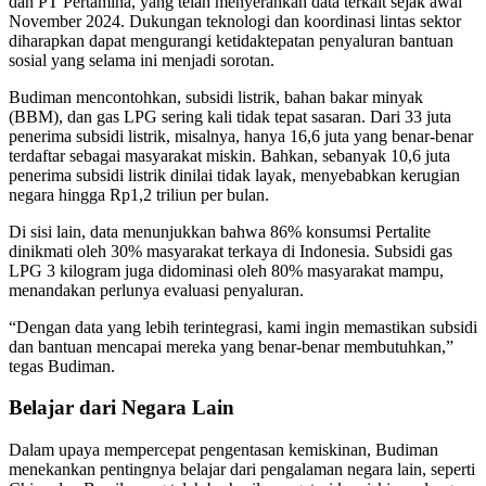
dan PT Pertamina, yang telah menyerahkan data terkait sejak awal
November 2024. Dukungan teknologi dan koordinasi lintas sektor
diharapkan dapat mengurangi ketidaktepatan penyaluran bantuan
sosial yang selama ini menjadi sorotan.
Budiman mencontohkan, subsidi listrik, bahan bakar minyak
(BBM), dan gas LPG sering kali tidak tepat sasaran. Dari 33 juta
penerima subsidi listrik, misalnya, hanya 16,6 juta yang benar-benar
terdaftar sebagai masyarakat miskin. Bahkan, sebanyak 10,6 juta
penerima subsidi listrik dinilai tidak layak, menyebabkan kerugian
negara hingga Rp1,2 triliun per bulan.
Di sisi lain, data menunjukkan bahwa 86% konsumsi Pertalite
dinikmati oleh 30% masyarakat terkaya di Indonesia. Subsidi gas
LPG 3 kilogram juga didominasi oleh 80% masyarakat mampu,
menandakan perlunya evaluasi penyaluran.
“Dengan data yang lebih terintegrasi, kami ingin memastikan subsidi
dan bantuan mencapai mereka yang benar-benar membutuhkan,”
tegas Budiman.
Belajar dari Negara Lain
Dalam upaya mempercepat pengentasan kemiskinan, Budiman
menekankan pentingnya belajar dari pengalaman negara lain, seperti