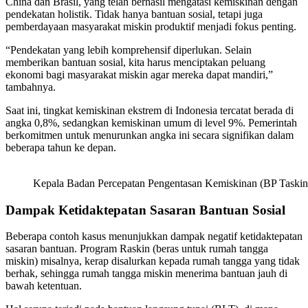
China dan Brasil, yang telah berhasil mengatasi kemiskinan dengan
pendekatan holistik. Tidak hanya bantuan sosial, tetapi juga
pemberdayaan masyarakat miskin produktif menjadi fokus penting.
“Pendekatan yang lebih komprehensif diperlukan. Selain
memberikan bantuan sosial, kita harus menciptakan peluang
ekonomi bagi masyarakat miskin agar mereka dapat mandiri,”
tambahnya.
Saat ini, tingkat kemiskinan ekstrem di Indonesia tercatat berada di
angka 0,8%, sedangkan kemiskinan umum di level 9%. Pemerintah
berkomitmen untuk menurunkan angka ini secara signifikan dalam
beberapa tahun ke depan.
Kepala Badan Percepatan Pengentasan Kemiskinan (BP Taskin
Dampak Ketidaktepatan Sasaran Bantuan Sosial
Beberapa contoh kasus menunjukkan dampak negatif ketidaktepatan
sasaran bantuan. Program Raskin (beras untuk rumah tangga
miskin) misalnya, kerap disalurkan kepada rumah tangga yang tidak
berhak, sehingga rumah tangga miskin menerima bantuan jauh di
bawah ketentuan.