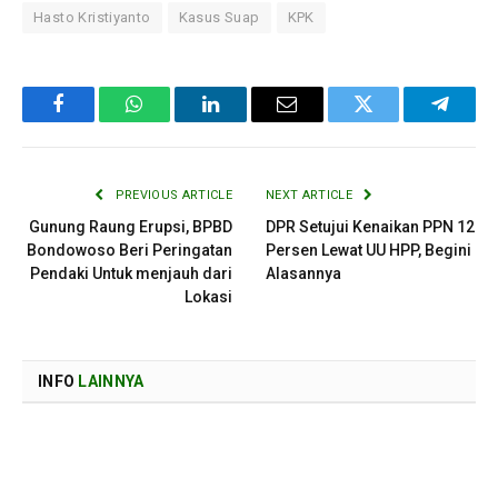
Hasto Kristiyanto
Kasus Suap
KPK
Facebook
WhatsApp
LinkedIn
Email
Twitter
Telegr
PREVIOUS ARTICLE
NEXT ARTICLE
Gunung Raung Erupsi, BPBD
DPR Setujui Kenaikan PPN 12
Bondowoso Beri Peringatan
Persen Lewat UU HPP, Begini
Pendaki Untuk menjauh dari
Alasannya
Lokasi
INFO
LAINNYA