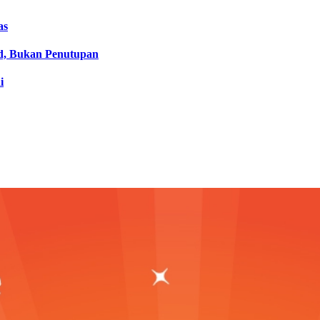
as
d, Bukan Penutupan
i