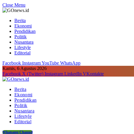
Close Menu
Berita
Ekonomi
Pendidikan
Politik
Nusantara
Lifestyle
Editorial
Facebook
Instagram
YouTube
WhatsApp
Kamis, 6 Agustus 2026
Facebook
X (Twitter)
Instagram
LinkedIn
VKontakte
Berita
Ekonomi
Pendidikan
Politik
Nusantara
Lifestyle
Editorial
Whatsapp Channel