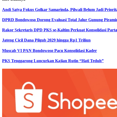
Andi Satya Fokus Golkar Samarinda, Pilwali Belum Jadi Priorit
DPRD Bondowoso Dorong Evaluasi Total Jalur Gunung Pirami
Rakor Sekretaris DPD PKS se-Kaltim Perkuat Konsolidasi Parta
Jateng Cicil Dana Pilgub 2029 hingga Rp1 Triliun
Muscab VI PAN Bondowoso Pacu Konsolidasi Kader
PKS Tenggarong Luncurkan Kajian Rutin “Hati Teduh”