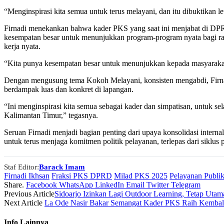
“Menginspirasi kita semua untuk terus melayani, dan itu dibuktikan lew
Firnadi menekankan bahwa kader PKS yang saat ini menjabat di DPR
kesempatan besar untuk menunjukkan program-program nyata bagi rak
kerja nyata.
“Kita punya kesempatan besar untuk menunjukkan kepada masyarakat
Dengan mengusung tema Kokoh Melayani, konsisten mengabdi, Firnadi 
berdampak luas dan konkret di lapangan.
“Ini menginspirasi kita semua sebagai kader dan simpatisan, untuk s
Kalimantan Timur,” tegasnya.
Seruan Firnadi menjadi bagian penting dari upaya konsolidasi inter
untuk terus menjaga komitmen politik pelayanan, terlepas dari siklus 
Staf Editor:
Barack Imam
Firnadi Ikhsan
Fraksi PKS DPRD
Milad PKS 2025
Pelayanan Publi
Share.
Facebook
WhatsApp
LinkedIn
Email
Twitter
Telegram
Previous Article
Sidoarjo Izinkan Lagi Outdoor Learning, Tetap Ut
Next Article
La Ode Nasir Bakar Semangat Kader PKS Raih Kembali
Info
Lainnya