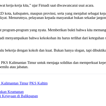
at kerja-kerja kita,” ujar Firnadi saat diwawancarai usai acara.
D kota, kabupaten, maupun provinsi, serta yang menjabat sebagai kep
yat. Menurutnya, pelayanan kepada masyarakat bukan sekadar jargon, 
 program-program yang nyata. Memberikan bukti bahwa kita memang ha
menyampaikan bahwa kekokohan itu harus terlihat dari keteguhan sika
elalu bekerja dengan kokoh dan kuat. Bukan hanya slogan, tapi dibukt
nal PKS Kalimantan Timur untuk menjaga soliditas dan memperkuat kepe
pemilu atau jabatan.
k Kalimantan Timur
PKS Kaltim
amakan Keamanan
 Kejayaan di Balikpapan