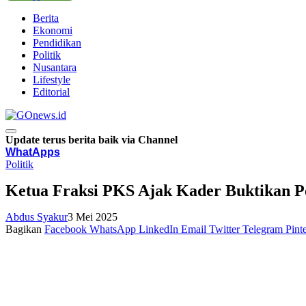
Berita
Ekonomi
Pendidikan
Politik
Nusantara
Lifestyle
Editorial
Update terus berita baik via Channel
WhatApps
Politik
Ketua Fraksi PKS Ajak Kader Buktikan P
Abdus Syakur
3 Mei 2025
Bagikan
Facebook
WhatsApp
LinkedIn
Email
Twitter
Telegram
Pinte