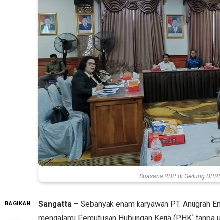
Suasana RDP di Gedung DPRD
Sangatta
– Sebanyak enam karyawan PT. Anugrah Ene
BAGIKAN
mengalami Pemutusan Hubungan Kerja (PHK) tanpa uan