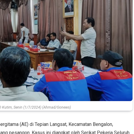
 Kutim, Senin (1/7/2024) (Ahmad/Gonews)
rgitama (AE) di Tepian Langsat, Kecamatan Bengalon,
g pesangon. Kasus ini diangkat oleh Serikat Pekerja Seluruh