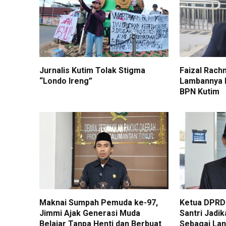
Jurnalis Kutim Tolak Stigma
Faizal Rach
“Londo Ireng”
Lambannya L
BPN Kutim
Maknai Sumpah Pemuda ke-97,
Ketua DPRD 
Jimmi Ajak Generasi Muda
Santri Jadi
Belajar Tanpa Henti dan Berbuat
Sebagai La