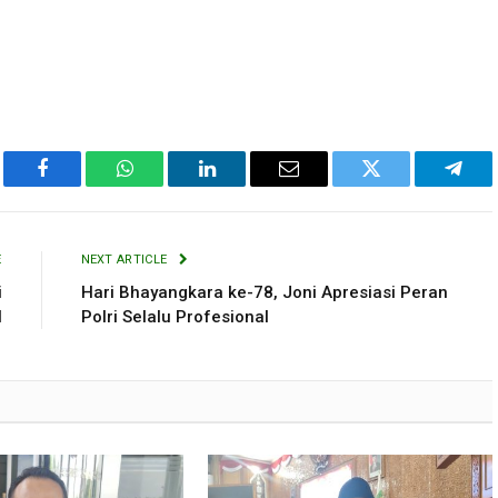
Facebook
WhatsApp
LinkedIn
Email
Twitter
Tele
E
NEXT ARTICLE
i
Hari Bhayangkara ke-78, Joni Apresiasi Peran
l
Polri Selalu Profesional