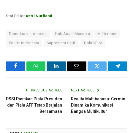
Staf Editor:
Astri Nurfianti
Demokrasi Indonesia
Hak Asasi Manusia
Militerisme
Politik Indonesia
Supremasi Sipil.
TjokrOPINI
Facebook
WhatsApp
LinkedIn
Email
Twitter
Telegr
PREVIOUS ARTICLE
NEXT ARTICLE
PSSI Pastikan Piala Presiden
Realita Multibahasa: Cermin
dan Piala AFF Tetap Berjalan
Dinamika Komunikasi
Bersamaan
Bangsa Multikultur