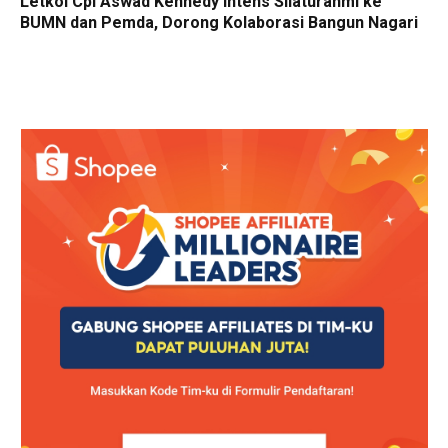
Letkol Cpl Aswad Kennedy Intens Silaturahmi ke
BUMN dan Pemda, Dorong Kolaborasi Bangun Nagari