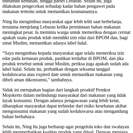
minuman kemasan, hingga parsel Lebaran. Selain itu, juga
dilakukan pengecekan terhadap kadar bahan pengawet pada
makanan tertentu untuk memastikan keamanannya.
Ning Ita mengimbau masyarakat agar lebih teliti saat berbelanja,
terutama menjelang Lebaran ketika permintaan bahan makanan
meningkat pesat. Ia meminta warga untuk memeriksa dengan cermat
apakah suatu produk telah memiliki izin edar dari BPOM dan, bagi
umat Muslim, memastikan adanya label halal.
“Saya mengimbau kepada masyarakat agar selalu memeriksa izin
edar pada kemasan produk, pastikan terdaftar di BPOM, dan jika
produk tersebut untuk umat Muslim, periksa juga apakah sudah ada
label halal. Selain itu, perhatikan dengan seksama tanggal
kedaluwarsa atau expired date untuk memastikan makanan yang
dibeli aman dikonsumsi,” tambahnya.
Sidak ini merupakan bagian dari langkah proaktif Pemkot
Mojokerto dalam melindungi masyarakat dari makanan yang tidak
layak konsumsi. Dengan adanya pengawasan yang lebih ketat,
diharapkan masyarakat dapat terhindar dari risiko kesehatan akibat
mengonsumsi makanan yang sudah kedaluwarsa atau mengandung
bahan berbahaya.
Selain itu, Ning Ita juga berharap agar pengelola toko dan swalayan
lebih memperhatikan kualitas produk yang dijual. Dengan menjaga