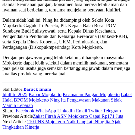
standar keamanan pangan, konsumen bisa merasa lebih aman dan
nyaman saat berbelanja, terutama menjelang perayaan Idulfitri.
Dalam sidak kali ini, Ning Ita didampingi oleh Sekda Kota
Mojokerto Gaguk Tri Praseto, Plt. Kepala Balai Besar POM
Surabaya Budi Sulistyowati, serta Kepala Dinas Kesehatan,
Pengendalian Penduduk dan Keluarga Berencana (DinkesPPKB),
serta Kepala Dinas Koperasi, UKM, Perindustrian, dan
Perdagangan (Diskopukmperindag) Kota Mojokerto.
Dengan pengawasan yang lebih ketat ini, diharapkan masyarakat
Mojokerto dapat lebih selektif dalam memilih makanan, sementara
para pelaku usaha juga semakin bertanggung jawab dalam menjaga
kualitas produk yang mereka jual.
Staf Editor:
Barack Imam
Idulfitri 2025
Kabar Mojokerto
Keamanan Pangan Mojokerto
Label
Halal BPOM
Mojokerto
Ning Ita
Pengawasan Makanan
Sidak
Mamin Lebaran
Share.
Facebook
WhatsApp
LinkedIn
Email
Twitter
Telegram
Previous Article
Zakat Fitrah ASN Mojokerto Capai Rp171 Juta
Next Article
110 PNS Mojokerto Naik Pangkat, Ning Ita Ajak
Tingkatkan Kinerja