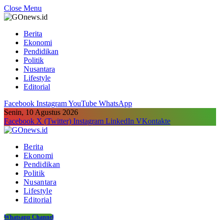
Close Menu
Berita
Ekonomi
Pendidikan
Politik
Nusantara
Lifestyle
Editorial
Facebook
Instagram
YouTube
WhatsApp
Senin, 10 Agustus 2026
Facebook
X (Twitter)
Instagram
LinkedIn
VKontakte
Berita
Ekonomi
Pendidikan
Politik
Nusantara
Lifestyle
Editorial
Whatsapp Channel