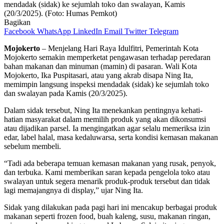
mendadak (sidak) ke sejumlah toko dan swalayan, Kamis
(20/3/2025). (Foto: Humas Pemkot)
Bagikan
Facebook
WhatsApp
LinkedIn
Email
Twitter
Telegram
Mojokerto
– Menjelang Hari Raya Idulfitri, Pemerintah Kota
Mojokerto semakin memperketat pengawasan terhadap peredaran
bahan makanan dan minuman (mamin) di pasaran. Wali Kota
Mojokerto, Ika Puspitasari, atau yang akrab disapa Ning Ita,
memimpin langsung inspeksi mendadak (sidak) ke sejumlah toko
dan swalayan pada Kamis (20/3/2025).
Dalam sidak tersebut, Ning Ita menekankan pentingnya kehati-
hatian masyarakat dalam memilih produk yang akan dikonsumsi
atau dijadikan parsel. Ia mengingatkan agar selalu memeriksa izin
edar, label halal, masa kedaluwarsa, serta kondisi kemasan makanan
sebelum membeli.
“Tadi ada beberapa temuan kemasan makanan yang rusak, penyok,
dan terbuka. Kami memberikan saran kepada pengelola toko atau
swalayan untuk segera menarik produk-produk tersebut dan tidak
lagi memajangnya di display,” ujar Ning Ita.
Sidak yang dilakukan pada pagi hari ini mencakup berbagai produk
makanan seperti frozen food, buah kaleng, susu, makanan ringan,