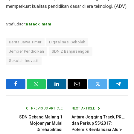
memperkuat kualitas pendidikan dasar di era teknologi. (ADV).
Staf Editor:
Barack Imam
Berita Jawa Timur
Digitalisasi Sekolah
Jember Pendidikan
SDN 2 Banjarsengon
Sekolah Inovatif
Facebook
WhatsApp
LinkedIn
Email
Twitter
Telegr
PREVIOUS ARTICLE
NEXT ARTICLE
SDN Gebang Malang 1
Antara Jogging Track, PKL,
Mojoanyar Mulai
dan Perbup 55/2017:
Direhabilitasi
Polemik Revitalisasi Alun-