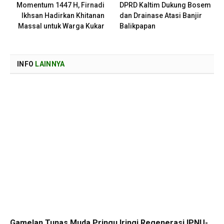
Momentum 1447 H, Firnadi
DPRD Kaltim Dukung Bosem
Ikhsan Hadirkan Khitanan
dan Drainase Atasi Banjir
Massal untuk Warga Kukar
Balikpapan
INFO
LAINNYA
Gamelan Tunas Muda Pringu Iringi Regenerasi IPNU-