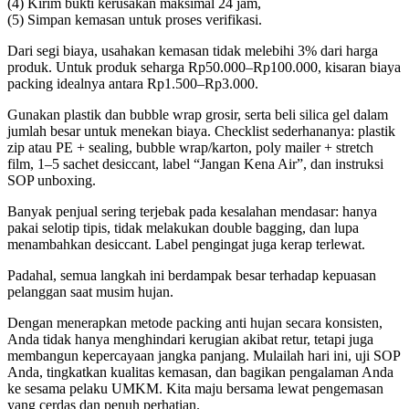
(4) Kirim bukti kerusakan maksimal 24 jam,
(5) Simpan kemasan untuk proses verifikasi.
Dari segi biaya, usahakan kemasan tidak melebihi 3% dari harga
produk. Untuk produk seharga Rp50.000–Rp100.000, kisaran biaya
packing idealnya antara Rp1.500–Rp3.000.
Gunakan plastik dan bubble wrap grosir, serta beli silica gel dalam
jumlah besar untuk menekan biaya. Checklist sederhananya: plastik
zip atau PE + sealing, bubble wrap/karton, poly mailer + stretch
film, 1–5 sachet desiccant, label “Jangan Kena Air”, dan instruksi
SOP unboxing.
Banyak penjual sering terjebak pada kesalahan mendasar: hanya
pakai selotip tipis, tidak melakukan double bagging, dan lupa
menambahkan desiccant. Label pengingat juga kerap terlewat.
Padahal, semua langkah ini berdampak besar terhadap kepuasan
pelanggan saat musim hujan.
Dengan menerapkan metode packing anti hujan secara konsisten,
Anda tidak hanya menghindari kerugian akibat retur, tetapi juga
membangun kepercayaan jangka panjang. Mulailah hari ini, uji SOP
Anda, tingkatkan kualitas kemasan, dan bagikan pengalaman Anda
ke sesama pelaku UMKM. Kita maju bersama lewat pengemasan
yang cerdas dan penuh perhatian.