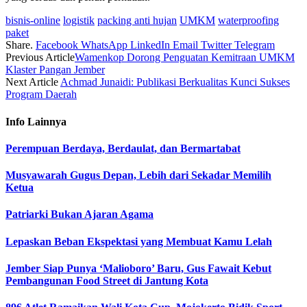
bisnis‑online
logistik
packing anti hujan
UMKM
waterproofing
paket
Share.
Facebook
WhatsApp
LinkedIn
Email
Twitter
Telegram
Previous Article
Wamenkop Dorong Penguatan Kemitraan UMKM
Klaster Pangan Jember
Next Article
Achmad Junaidi: Publikasi Berkualitas Kunci Sukses
Program Daerah
Info
Lainnya
Perempuan Berdaya, Berdaulat, dan Bermartabat
Musyawarah Gugus Depan, Lebih dari Sekadar Memilih
Ketua
Patriarki Bukan Ajaran Agama
Lepaskan Beban Ekspektasi yang Membuat Kamu Lelah
Jember Siap Punya ‘Malioboro’ Baru, Gus Fawait Kebut
Pembangunan Food Street di Jantung Kota