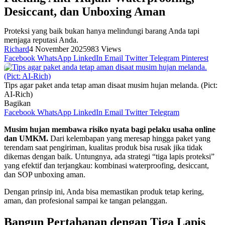
Desiccant, dan Unboxing Aman
Proteksi yang baik bukan hanya melindungi barang Anda tapi
menjaga reputasi Anda.
Richard
4 November 2025
983
Views
Facebook
WhatsApp
LinkedIn
Email
Twitter
Telegram
Pinterest
Tips agar paket anda tetap aman disaat musim hujan melanda. (Pict:
AI-Rich)
Bagikan
Facebook
WhatsApp
LinkedIn
Email
Twitter
Telegram
Musim hujan membawa risiko nyata bagi pelaku usaha online
dan UMKM.
Dari kelembapan yang meresap hingga paket yang
terendam saat pengiriman, kualitas produk bisa rusak jika tidak
dikemas dengan baik. Untungnya, ada strategi “tiga lapis proteksi”
yang efektif dan terjangkau: kombinasi waterproofing, desiccant,
dan SOP unboxing aman.
Dengan prinsip ini, Anda bisa memastikan produk tetap kering,
aman, dan profesional sampai ke tangan pelanggan.
Bangun Pertahanan dengan Tiga Lapis