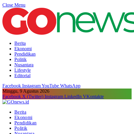
Close Menu
Berita
Ekonomi
Pendidikan
Politik
Nusantara
Lifestyle
Editorial
Facebook
Instagram
YouTube
WhatsApp
Minggu, 9 Agustus 2026
Facebook
X (Twitter)
Instagram
LinkedIn
VKontakte
Berita
Ekonomi
Pendidikan
Politik
Nusantara