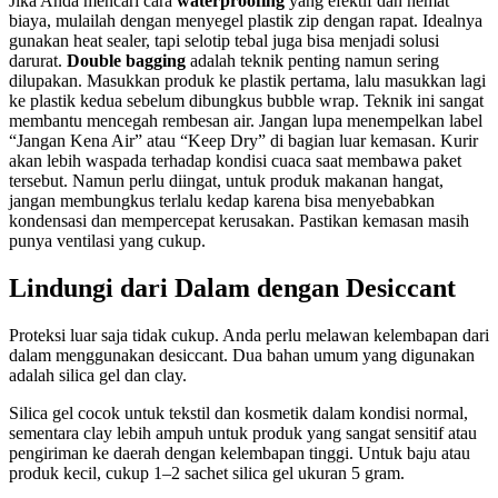
Jika Anda mencari cara
waterproofing
yang efektif dan hemat
biaya, mulailah dengan menyegel plastik zip dengan rapat. Idealnya
gunakan heat sealer, tapi selotip tebal juga bisa menjadi solusi
darurat.
Double bagging
adalah teknik penting namun sering
dilupakan. Masukkan produk ke plastik pertama, lalu masukkan lagi
ke plastik kedua sebelum dibungkus bubble wrap. Teknik ini sangat
membantu mencegah rembesan air. Jangan lupa menempelkan label
“Jangan Kena Air” atau “Keep Dry” di bagian luar kemasan. Kurir
akan lebih waspada terhadap kondisi cuaca saat membawa paket
tersebut. Namun perlu diingat, untuk produk makanan hangat,
jangan membungkus terlalu kedap karena bisa menyebabkan
kondensasi dan mempercepat kerusakan. Pastikan kemasan masih
punya ventilasi yang cukup.
Lindungi dari Dalam dengan Desiccant
Proteksi luar saja tidak cukup. Anda perlu melawan kelembapan dari
dalam menggunakan desiccant. Dua bahan umum yang digunakan
adalah silica gel dan clay.
Silica gel cocok untuk tekstil dan kosmetik dalam kondisi normal,
sementara clay lebih ampuh untuk produk yang sangat sensitif atau
pengiriman ke daerah dengan kelembapan tinggi. Untuk baju atau
produk kecil, cukup 1–2 sachet silica gel ukuran 5 gram.