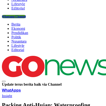
Lifestyle
Editorial
Whatsapp Channel
Berita
Ekonomi
Pendidikan
Politik
Nusantara
Lifestyle
Editorial
Update terus berita baik via Channel
WhatApps
Insight
Packing Anti-Hujan: Waterproofing,