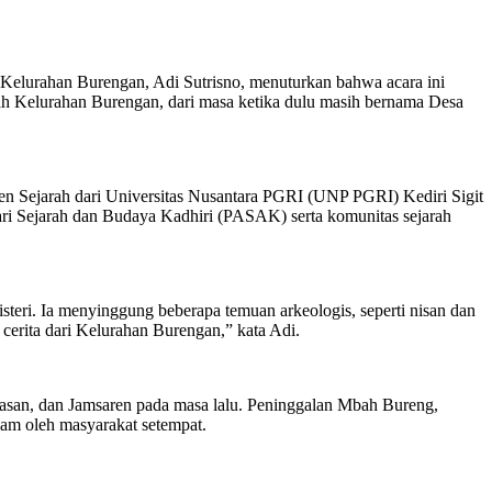
 Kelurahan Burengan, Adi Sutrisno, menuturkan bahwa acara ini
rah Kelurahan Burengan, dari masa ketika dulu masih bernama Desa
en Sejarah dari Universitas Nusantara PGRI (UNP PGRI) Kediri Sigit
stari Sejarah dan Budaya Kadhiri (PASAK) serta komunitas sejarah
teri. Ia menyinggung beberapa temuan arkeologis, seperti nisan dan
erita dari Kelurahan Burengan,” kata Adi.
san, dan Jamsaren pada masa lalu. Peninggalan Mbah Bureng,
alam oleh masyarakat setempat.