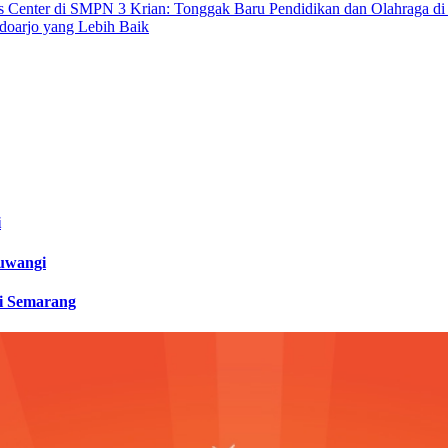
 Center di SMPN 3 Krian: Tonggak Baru Pendidikan dan Olahraga di 
oarjo yang Lebih Baik
i
uwangi
i Semarang