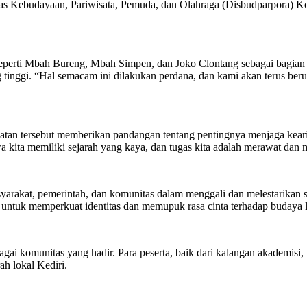
 Kebudayaan, Pariwisata, Pemuda, dan Olahraga (Disbudparpora) Ko
erti Mbah Bureng, Mbah Simpen, dan Joko Clontang sebagai bagian dar
unjung tinggi. “Hal semacam ini dilakukan perdana, dan kami akan ter
n tersebut memberikan pandangan tentang pentingnya menjaga kearifa
ahwa kita memiliki sejarah yang kaya, dan tugas kita adalah merawat da
asyarakat, pemerintah, dan komunitas dalam menggali dan melestarikan s
 untuk memperkuat identitas dan memupuk rasa cinta terhadap budaya l
gai komunitas yang hadir. Para peserta, baik dari kalangan akademisi, 
h lokal Kediri.