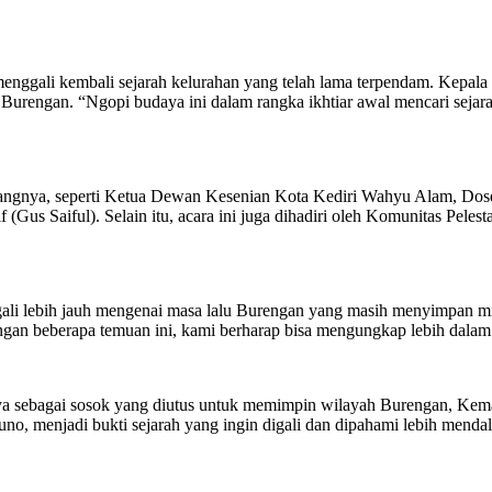
enggali kembali sejarah kelurahan yang telah lama terpendam. Kepala
u Burengan. “Ngopi budaya ini dalam rangka ikhtiar awal mencari seja
idangnya, seperti Ketua Dewan Kesenian Kota Kediri Wahyu Alam, Dos
(Gus Saiful). Selain itu, acara ini juga dihadiri oleh Komunitas Pele
ggali lebih jauh mengenai masa lalu Burengan yang masih menyimpan mis
an beberapa temuan ini, kami berharap bisa mengungkap lebih dalam c
 sebagai sosok yang diutus untuk memimpin wilayah Burengan, Kema
kuno, menjadi bukti sejarah yang ingin digali dan dipahami lebih mend