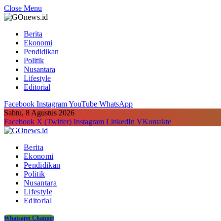
Close Menu
Berita
Ekonomi
Pendidikan
Politik
Nusantara
Lifestyle
Editorial
Facebook
Instagram
YouTube
WhatsApp
Sabtu, 8 Agustus 2026
Facebook
X (Twitter)
Instagram
LinkedIn
VKontakte
Berita
Ekonomi
Pendidikan
Politik
Nusantara
Lifestyle
Editorial
Whatsapp Channel