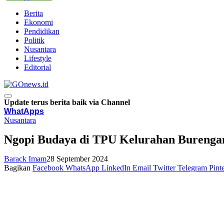
Berita
Ekonomi
Pendidikan
Politik
Nusantara
Lifestyle
Editorial
Update terus berita baik via Channel
WhatApps
Nusantara
Ngopi Budaya di TPU Kelurahan Burenga
Barack Imam
28 September 2024
Bagikan
Facebook
WhatsApp
LinkedIn
Email
Twitter
Telegram
Pinte