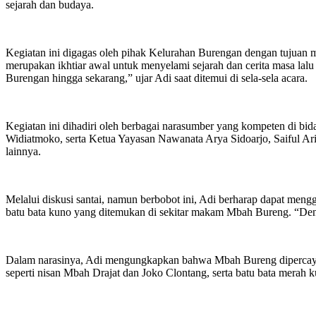
sejarah dan budaya.
Kegiatan ini digagas oleh pihak Kelurahan Burengan dengan tujuan m
merupakan ikhtiar awal untuk menyelami sejarah dan cerita masa lal
Burengan hingga sekarang,” ujar Adi saat ditemui di sela-sela acara.
Kegiatan ini dihadiri oleh berbagai narasumber yang kompeten di b
Widiatmoko, serta Ketua Yayasan Nawanata Arya Sidoarjo, Saiful Arif 
lainnya.
Melalui diskusi santai, namun berbobot ini, Adi berharap dapat men
batu bata kuno yang ditemukan di sekitar makam Mbah Bureng. “Deng
Dalam narasinya, Adi mengungkapkan bahwa Mbah Bureng dipercaya
seperti nisan Mbah Drajat dan Joko Clontang, serta batu bata merah 