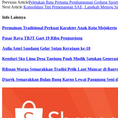
Previous Article
Peletakan Batu Pertama Pembangunan Gedung Sports
Next Article
Konsolidasi Tim Pemenangan SAE, Langkah Menuju Sid
Info
Lainnya
Permainan Tradisional Perkuat Karakter Anak Kota Mojokerto
Pasar Raya TBJT Gaet 19 Ribu Pengunjung
Aulia Amri Sandang Gelar Sutan Kerajaan ke-18
Kenduri Sko Lima Desa Tanjung Pauh Mudik Satukan Generas
Ribuan Warga Semarakkan Tradisi Petik Laut Muncar di Bany
Djarek Semarakkan Bulan Bung Karno Lewat Panggung Seni d