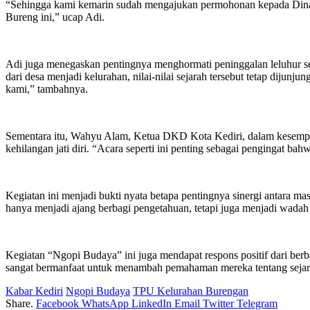
“Sehingga kami kemarin sudah mengajukan permohonan kepada Dinas
Bureng ini,” ucap Adi.
Adi juga menegaskan pentingnya menghormati peninggalan leluhur sep
dari desa menjadi kelurahan, nilai-nilai sejarah tersebut tetap dij
kami,” tambahnya.
Sementara itu, Wahyu Alam, Ketua DKD Kota Kediri, dalam kesempata
kehilangan jati diri. “Acara seperti ini penting sebagai pengingat b
Kegiatan ini menjadi bukti nyata betapa pentingnya sinergi antara m
hanya menjadi ajang berbagi pengetahuan, tetapi juga menjadi wadah
Kegiatan “Ngopi Budaya” ini juga mendapat respons positif dari berba
sangat bermanfaat untuk menambah pemahaman mereka tentang sejara
Kabar Kediri
Ngopi Budaya
TPU Kelurahan Burengan
Share.
Facebook
WhatsApp
LinkedIn
Email
Twitter
Telegram