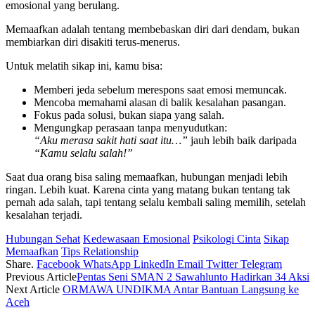
emosional yang berulang.
Memaafkan adalah tentang membebaskan diri dari dendam, bukan
membiarkan diri disakiti terus-menerus.
Untuk melatih sikap ini, kamu bisa:
Memberi jeda sebelum merespons saat emosi memuncak.
Mencoba memahami alasan di balik kesalahan pasangan.
Fokus pada solusi, bukan siapa yang salah.
Mengungkap perasaan tanpa menyudutkan:
“Aku merasa sakit hati saat itu…”
jauh lebih baik daripada
“Kamu selalu salah!”
Saat dua orang bisa saling memaafkan, hubungan menjadi lebih
ringan. Lebih kuat. Karena cinta yang matang bukan tentang tak
pernah ada salah, tapi tentang selalu kembali saling memilih, setelah
kesalahan terjadi.
Hubungan Sehat
Kedewasaan Emosional
Psikologi Cinta
Sikap
Memaafkan
Tips Relationship
Share.
Facebook
WhatsApp
LinkedIn
Email
Twitter
Telegram
Previous Article
Pentas Seni SMAN 2 Sawahlunto Hadirkan 34 Aksi
Next Article
ORMAWA UNDIKMA Antar Bantuan Langsung ke
Aceh