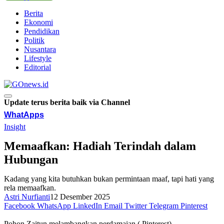
Berita
Ekonomi
Pendidikan
Politik
Nusantara
Lifestyle
Editorial
Update terus berita baik via Channel
WhatApps
Insight
Memaafkan: Hadiah Terindah dalam
Hubungan
Kadang yang kita butuhkan bukan permintaan maaf, tapi hati yang
rela memaafkan.
Astri Nurfianti
12 Desember 2025
Facebook
WhatsApp
LinkedIn
Email
Twitter
Telegram
Pinterest
Pohon Zaitun melambangkan perdamaian (.Pinterest)