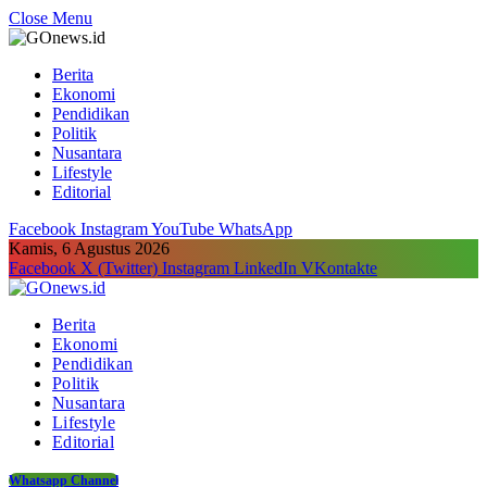
Close Menu
Berita
Ekonomi
Pendidikan
Politik
Nusantara
Lifestyle
Editorial
Facebook
Instagram
YouTube
WhatsApp
Kamis, 6 Agustus 2026
Facebook
X (Twitter)
Instagram
LinkedIn
VKontakte
Berita
Ekonomi
Pendidikan
Politik
Nusantara
Lifestyle
Editorial
Whatsapp Channel