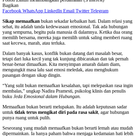
Bagikan
Facebook
WhatsApp
LinkedIn
Email
Twitter
Telegram
Sikap memaafkan
bukan sekadar kebaikan hati. Dalam relasi yang
sehat, itu adalah tanda kedewasaan emosional. Tak ada hubungan
yang sempurna, begitu pula manusia di dalamnya. Ketika dua orang
memilih bersama, mereka juga memilih untuk saling memberi ruang
saat kecewa, marah, atau terluka.
Dalam banyak kasus, konflik bukan datang dari masalah besar,
tetapi dari luka kecil yang tak kunjung dibicarakan dan tak pernah
benar-benar dimaafkan. Kita menyimpan amarah dalam diam,
mengungkit masa lalu saat emosi meledak, atau menghukum
pasangan dengan sikap dingin.
“Yang sulit bukan memaafkan kesalahan, tapi melepaskan rasa ingin
membalas,” ungkap Nadira Pramesti, psikolog klinis dan penulis
buku
Jeda Emosional dalam Hubungan.
Memaafkan bukan berarti melupakan. Itu adalah keputusan sadar
untuk
tidak terus mengikat diri pada rasa sakit
, agar hubungan
punya ruang untuk pulih.
Seseorang yang mudah memaafkan bukan berarti lemah atau mudah
dipermainkan. Ia hanya paham bahwa menjaga kedamaian hati lebih