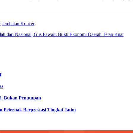
r
Jembatan Koncer
ndah dari Nasional, Gus Fawait: Bukti Ekonomi Daerah Tetap Kuat
f
as
d, Bukan Penutupan
 Peternak Berprestasi Tingkat Jatim