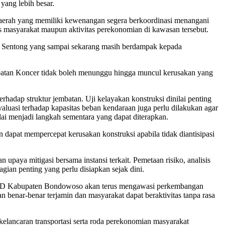
yang lebih besar.
aerah yang memiliki kewenangan segera berkoordinasi menangani
s masyarakat maupun aktivitas perekonomian di kawasan tersebut.
tan Sentong yang sampai sekarang masih berdampak kepada
embatan Koncer tidak boleh menunggu hingga muncul kerusakan yang
dap struktur jembatan. Uji kelayakan konstruksi dinilai penting
luasi terhadap kapasitas beban kendaraan juga perlu dilakukan agar
ai menjadi langkah sementara yang dapat diterapkan.
n dapat mempercepat kerusakan konstruksi apabila tidak diantisipasi
aya mitigasi bersama instansi terkait. Pemetaan risiko, analisis
gian penting yang perlu disiapkan sejak dini.
DPRD Kabupaten Bondowoso akan terus mengawasi perkembangan
 benar-benar terjamin dan masyarakat dapat beraktivitas tanpa rasa
elancaran transportasi serta roda perekonomian masyarakat