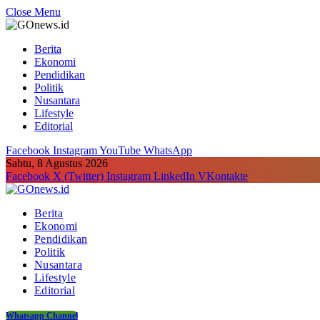
Close Menu
Berita
Ekonomi
Pendidikan
Politik
Nusantara
Lifestyle
Editorial
Facebook
Instagram
YouTube
WhatsApp
Sabtu, 8 Agustus 2026
Facebook
X (Twitter)
Instagram
LinkedIn
VKontakte
Berita
Ekonomi
Pendidikan
Politik
Nusantara
Lifestyle
Editorial
Whatsapp Channel