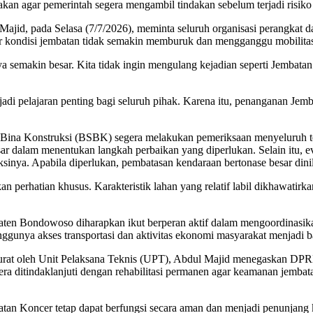
n agar pemerintah segera mengambil tindakan sebelum terjadi risiko 
id, pada Selasa (7/7/2026), meminta seluruh organisasi perangkat d
gar kondisi jembatan tidak semakin memburuk dan mengganggu mobilita
ya semakin besar. Kita tidak ingin mengulang kejadian seperti Jemba
jadi pelajaran penting bagi seluruh pihak. Karena itu, penanganan J
na Konstruksi (BSBK) segera melakukan pemeriksaan menyeluruh terha
r dalam menentukan langkah perbaikan yang diperlukan. Selain itu, eva
inya. Apabila diperlukan, pembatasan kendaraan bertonase besar dinil
 perhatian khusus. Karakteristik lahan yang relatif labil dikhawatirka
 Bondowoso diharapkan ikut berperan aktif dalam mengoordinasikan up
ggunya akses transportasi dan aktivitas ekonomi masyarakat menjadi ba
rurat oleh Unit Pelaksana Teknis (UPT), Abdul Majid menegaskan 
a ditindaklanjuti dengan rehabilitasi permanen agar keamanan jembatan
an Koncer tetap dapat berfungsi secara aman dan menjadi penunjang k