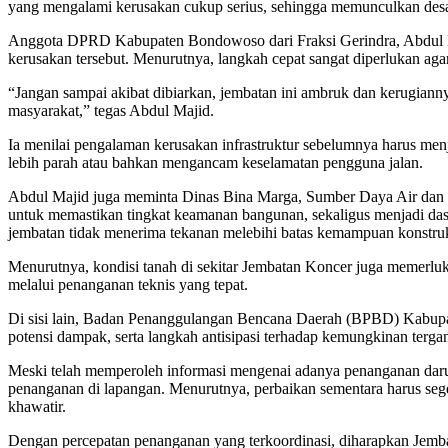
yang mengalami kerusakan cukup serius, sehingga memunculkan desaka
Anggota DPRD Kabupaten Bondowoso dari Fraksi Gerindra, Abdul Maj
kerusakan tersebut. Menurutnya, langkah cepat sangat diperlukan a
“Jangan sampai akibat dibiarkan, jembatan ini ambruk dan kerugiann
masyarakat,” tegas Abdul Majid.
Ia menilai pengalaman kerusakan infrastruktur sebelumnya harus men
lebih parah atau bahkan mengancam keselamatan pengguna jalan.
Abdul Majid juga meminta Dinas Bina Marga, Sumber Daya Air dan Bi
untuk memastikan tingkat keamanan bangunan, sekaligus menjadi dasa
jembatan tidak menerima tekanan melebihi batas kemampuan konstruks
Menurutnya, kondisi tanah di sekitar Jembatan Koncer juga memerlukan
melalui penanganan teknis yang tepat.
Di sisi lain, Badan Penanggulangan Bencana Daerah (BPBD) Kabupaten
potensi dampak, serta langkah antisipasi terhadap kemungkinan tergan
Meski telah memperoleh informasi mengenai adanya penanganan da
penanganan di lapangan. Menurutnya, perbaikan sementara harus seger
khawatir.
Dengan percepatan penanganan yang terkoordinasi, diharapkan Jembat