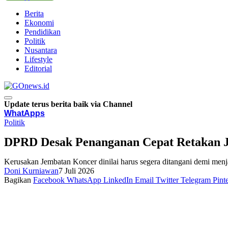
Berita
Ekonomi
Pendidikan
Politik
Nusantara
Lifestyle
Editorial
Update terus berita baik via Channel
WhatApps
Politik
DPRD Desak Penanganan Cepat Retakan 
Kerusakan Jembatan Koncer dinilai harus segera ditangani demi menj
Doni Kurniawan
7 Juli 2026
Bagikan
Facebook
WhatsApp
LinkedIn
Email
Twitter
Telegram
Pinte