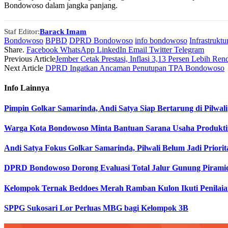
Bondowoso dalam jangka panjang.
Staf Editor:
Barack Imam
Bondowoso
BPBD
DPRD Bondowoso
info bondowoso
Infrastruktu
Share.
Facebook
WhatsApp
LinkedIn
Email
Twitter
Telegram
Previous Article
Jember Cetak Prestasi, Inflasi 3,13 Persen Lebih Re
Next Article
DPRD Ingatkan Ancaman Penutupan TPA Bondowoso
Info
Lainnya
Pimpin Golkar Samarinda, Andi Satya Siap Bertarung di Pilwali
Warga Kota Bondowoso Minta Bantuan Sarana Usaha Produkti
Andi Satya Fokus Golkar Samarinda, Pilwali Belum Jadi Priorit
DPRD Bondowoso Dorong Evaluasi Total Jalur Gunung Pirami
Kelompok Ternak Beddoes Merah Ramban Kulon Ikuti Penilaian
SPPG Sukosari Lor Perluas MBG bagi Kelompok 3B