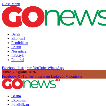
Close Menu
Berita
Ekonomi
Pendidikan
Politik
Nusantara
Lifestyle
Editorial
Facebook
Instagram
YouTube
WhatsApp
Jumat, 7 Agustus 2026
Facebook
X (Twitter)
Instagram
LinkedIn
VKontakte
Berita
Ekonomi
Pendidikan