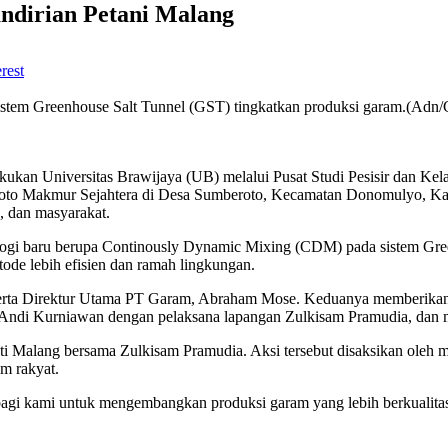
dirian Petani Malang
rest
tem Greenhouse Salt Tunnel (GST) tingkatkan produksi garam.(Adn/
kukan Universitas Brawijaya (UB) melalui Pusat Studi Pesisir dan K
 Makmur Sejahtera di Desa Sumberoto, Kecamatan Donomulyo, Kabu
 dan masyarakat.
logi baru berupa Continously Dynamic Mixing (CDM) pada sistem Gre
ode lebih efisien dan ramah lingkungan.
erta Direktur Utama PT Garam, Abraham Mose. Keduanya memberikan apre
of. Andi Kurniawan dengan pelaksana lapangan Zulkisam Pramudia, da
i Malang bersama Zulkisam Pramudia. Aksi tersebut disaksikan oleh m
m rakyat.
 bagi kami untuk mengembangkan produksi garam yang lebih berkualit