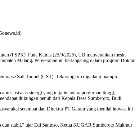
Gonews.id)
elautan (PSPK). Pada Kamis (25/9/2025), UB menyerahkan mesin
paten Malang. Penyerahan ini berlangsung dalam program Doktor
enhouse Salt Tunnel (GST). Teknologi ini digadang mampu
siasi atas sinergi yang terjalin antara perguruan tinggi,
n mendapat dukungan penuh dari Kepala Desa Sumberoto, Budi.
asyarakat setempat dan Direktur PT Garam yang menilai inovasi ini
as dan stabil,” ujar Edi Santoso, Ketua KUGAR Sumberoto Makmur