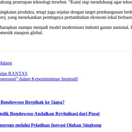
ng penerapan teknologi tersebut. “Kami siap mendukung agar teknol
ngkatan produksi, tetapi juga sejalan dengan target pembangunan ber
re), yang menekankan pentingnya pertumbuhan ekonomi lokal berbasis 
arapkan mampu menjadi model modernisasi industri garam nasional. D
omestik maupun global.
alang
 Jalan RANTAS
gurangi” dalam Kepemimpinan Inspiratif
 Bondowoso Berpihak ke Siapa?
dik Bondowoso Andalkan Revitalisasi dari Pusat
orogo melalui Pelatihan Inovasi Olahan Singkong