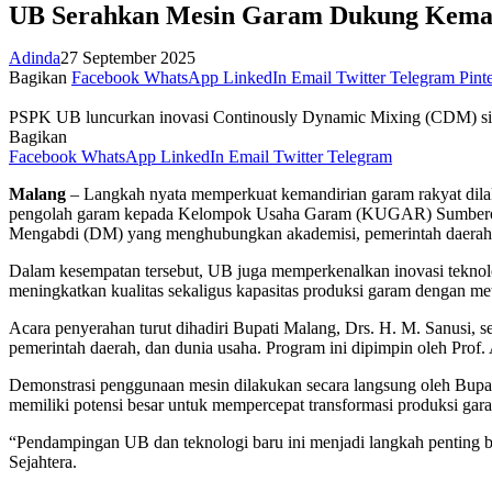
UB Serahkan Mesin Garam Dukung Keman
Adinda
27 September 2025
Bagikan
Facebook
WhatsApp
LinkedIn
Email
Twitter
Telegram
Pinte
PSPK UB luncurkan inovasi Continously Dynamic Mixing (CDM) sis
Bagikan
Facebook
WhatsApp
LinkedIn
Email
Twitter
Telegram
Malang
– Langkah nyata memperkuat kemandirian garam rakyat dila
pengolah garam kepada Kelompok Usaha Garam (KUGAR) Sumberoto
Mengabdi (DM) yang menghubungkan akademisi, pemerintah daerah,
Dalam kesempatan tersebut, UB juga memperkenalkan inovasi tekno
meningkatkan kualitas sekaligus kapasitas produksi garam dengan met
Acara penyerahan turut dihadiri Bupati Malang, Drs. H. M. Sanusi, s
pemerintah daerah, dan dunia usaha. Program ini dipimpin oleh Pr
Demonstrasi penggunaan mesin dilakukan secara langsung oleh Bupat
memiliki potensi besar untuk mempercepat transformasi produksi gara
“Pendampingan UB dan teknologi baru ini menjadi langkah penting
Sejahtera.