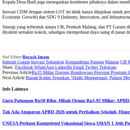
Kepala Desa Budi juga menegaskan komitmen pihaknya dalam menduku
Inovasi CDM dengan sistem GST ini tidak hanya ditujukan untuk peni
Economic Growth) dan SDG 9 (Industry, Innovation, and Infrastructu
Sinergi yang terbentuk antara UB, Pemkab Malang, dan PT Garam dih
diyakini semakin kokoh, sekaligus memperkuat daya saing di pasar d
Staf Editor:
Barack Imam
Industri Garam
Inovasi Teknologi
Kemandirian Pangan
Malang
UB M
Share.
Facebook
WhatsApp
LinkedIn
Email
Twitter
Telegram
Previous Article
Rp35 Miliar Dorong Bondowoso Percepat Program
Next Article
Bupati Kutim Tegaskan “Hadir Menggenapi, Pulang Men
Info
Lainnya
Guru Patungan Rp50 Ribu, Hibah Ormas Rp1,95 Miliar: APBD
Tak Ada Anggaran APBD 2026 untuk Perbaikan Sekolah, Dispen
UNESA Perkuat Kompetensi Vokasional Siswa SMAN 1 Jetis Pon