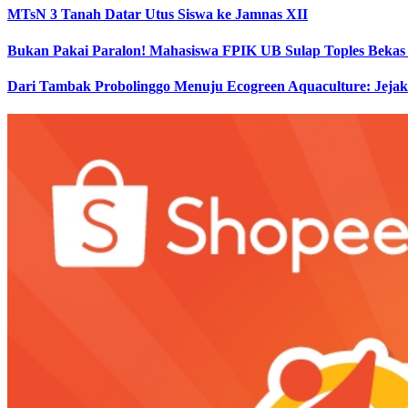
MTsN 3 Tanah Datar Utus Siswa ke Jamnas XII
Bukan Pakai Paralon! Mahasiswa FPIK UB Sulap Toples Bekas 
Dari Tambak Probolinggo Menuju Ecogreen Aquaculture: Jej