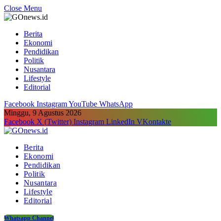
Close Menu
Berita
Ekonomi
Pendidikan
Politik
Nusantara
Lifestyle
Editorial
Facebook
Instagram
YouTube
WhatsApp
Minggu, 9 Agustus 2026
Facebook
X (Twitter)
Instagram
LinkedIn
VKontakte
Berita
Ekonomi
Pendidikan
Politik
Nusantara
Lifestyle
Editorial
Whatsapp Channel