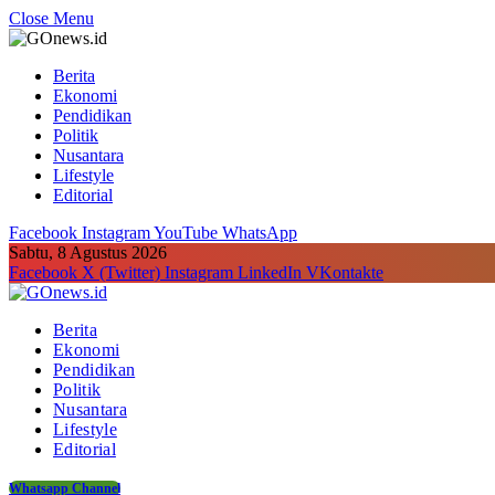
Close Menu
Berita
Ekonomi
Pendidikan
Politik
Nusantara
Lifestyle
Editorial
Facebook
Instagram
YouTube
WhatsApp
Sabtu, 8 Agustus 2026
Facebook
X (Twitter)
Instagram
LinkedIn
VKontakte
Berita
Ekonomi
Pendidikan
Politik
Nusantara
Lifestyle
Editorial
Whatsapp Channel