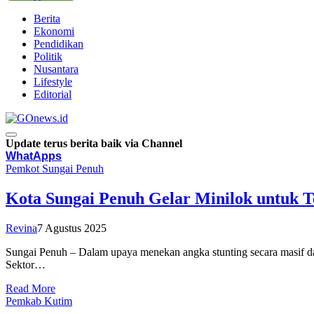
Berita
Ekonomi
Pendidikan
Politik
Nusantara
Lifestyle
Editorial
Update terus berita baik via Channel
WhatApps
Pemkot Sungai Penuh
Kota Sungai Penuh Gelar Minilok untuk T
Revina
7 Agustus 2025
Sungai Penuh – Dalam upaya menekan angka stunting secara masif 
Sektor…
Read More
Pemkab Kutim