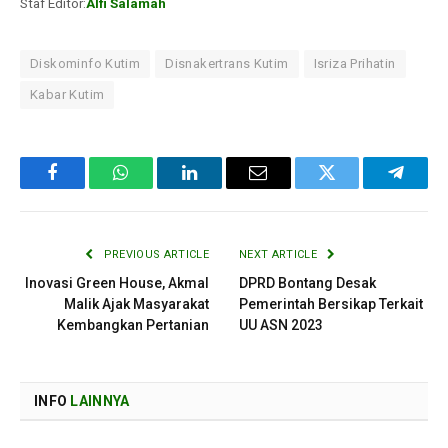
Staf Editor:
Alfi Salamah
Diskominfo Kutim
Disnakertrans Kutim
Isriza Prihatin
Kabar Kutim
Facebook
WhatsApp
LinkedIn
Email
Twitter
Telegr
PREVIOUS ARTICLE
NEXT ARTICLE
Inovasi Green House, Akmal
DPRD Bontang Desak
Malik Ajak Masyarakat
Pemerintah Bersikap Terkait
Kembangkan Pertanian
UU ASN 2023
INFO
LAINNYA