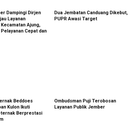
er Dampingi Dirjen
Dua Jembatan Canduang Dikebut,
njau Layanan
PUPR Awasi Target
 Kecamatan Ajung,
 Pelayanan Cepat dan
ernak Beddoes
Ombudsman Puji Terobosan
n Kulon Ikuti
Layanan Publik Jember
eternak Berprestasi
im