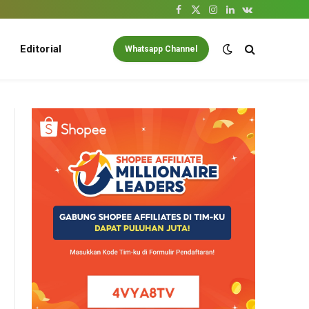
Facebook
X
Instagram
LinkedIn
VKontakte
(Twitter)
Editorial
Whatsapp Channel