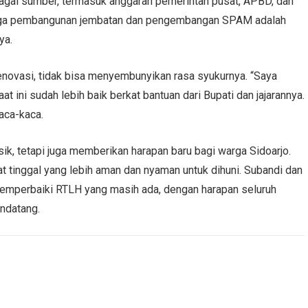
agai sumber, termasuk anggaran pemerintah pusat, APBD, dan
hingga pembangunan jembatan dan pengembangan SPAM adalah
ya.
enovasi, tidak bisa menyembunyikan rasa syukurnya. “Saya
t ini sudah lebih baik berkat bantuan dari Bupati dan jajarannya.
aca-kaca.
ik, tetapi juga memberikan harapan baru bagi warga Sidoarjo.
t tinggal yang lebih aman dan nyaman untuk dihuni. Subandi dan
memperbaiki RTLH yang masih ada, dengan harapan seluruh
endatang.