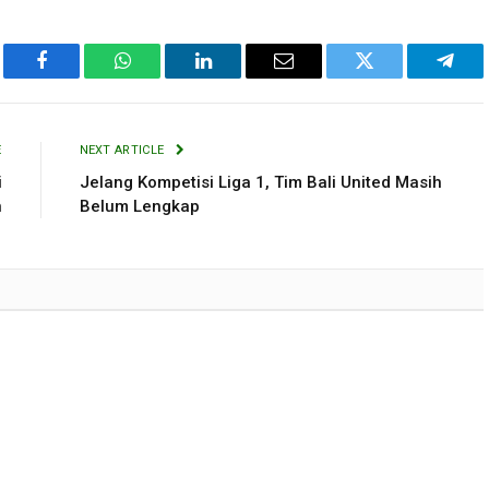
Facebook
WhatsApp
LinkedIn
Email
Twitter
Tele
E
NEXT ARTICLE
i
Jelang Kompetisi Liga 1, Tim Bali United Masih
n
Belum Lengkap