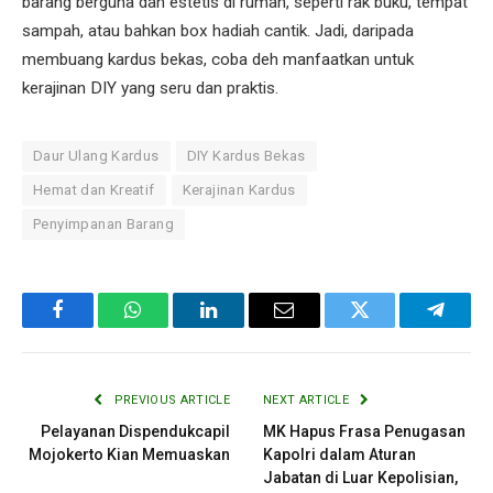
barang berguna dan estetis di rumah, seperti rak buku, tempat
sampah, atau bahkan box hadiah cantik. Jadi, daripada
membuang kardus bekas, coba deh manfaatkan untuk
kerajinan DIY yang seru dan praktis.
Daur Ulang Kardus
DIY Kardus Bekas
Hemat dan Kreatif
Kerajinan Kardus
Penyimpanan Barang
Facebook
WhatsApp
LinkedIn
Email
Twitter
Telegr
PREVIOUS ARTICLE
NEXT ARTICLE
Pelayanan Dispendukcapil
MK Hapus Frasa Penugasan
Mojokerto Kian Memuaskan
Kapolri dalam Aturan
Jabatan di Luar Kepolisian,