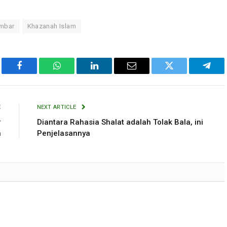
umbar
Khazanah Islam
Facebook
WhatsApp
LinkedIn
Email
Twitter
Tele
E
NEXT ARTICLE
r
Diantara Rahasia Shalat adalah Tolak Bala, ini
n
Penjelasannya