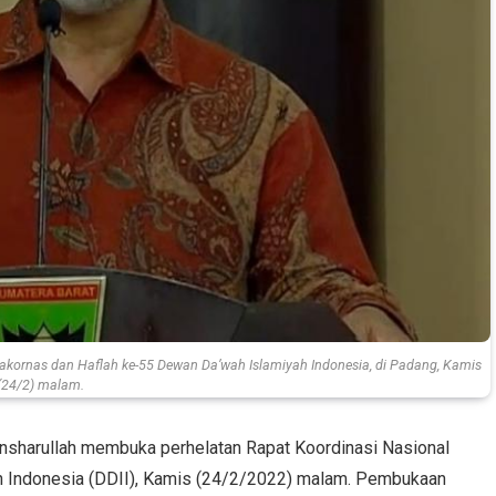
kornas dan Haflah ke-55 Dewan Da’wah Islamiyah Indonesia, di Padang, Kamis
(24/2) malam.
nsharullah membuka perhelatan Rapat Koordinasi Nasional
h Indonesia (DDII), Kamis (24/2/2022) malam. Pembukaan