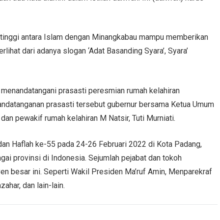
ng tinggi antara Islam dengan Minangkabau mampu memberikan
erlihat dari adanya slogan ‘Adat Basanding Syara’, Syara’
a menandatangani prasasti peresmian rumah kelahiran
ndatanganan prasasti tersebut gubernur bersama Ketua Umum
an pewakif rumah kelahiran M Natsir, Tuti Murniati.
an Haflah ke-55 pada 24-26 Februari 2022 di Kota Padang,
gai provinsi di Indonesia. Sejumlah pejabat dan tokoh
 besar ini. Seperti Wakil Presiden Ma’ruf Amin, Menparekraf
ahar, dan lain-lain.