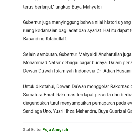
terus berlanjut,” ungkap Buya Mahyeldi.
Gubernur juga menyinggung bahwa nilai historis ya
ruang kedamaian bagi adat dan syariat. Hal itu dapat t
Basanding Kitabullah’.
Selain sambutan, Gubernur Mahyeldi Ansharullah jug
Mohammad Natsir sebagai cagar budaya. Dalam pena
Dewan Da’wah Islamiyah Indonesia Dr Adian Husaini d
Untuk diketahui, Dewan Da’wah menggelar Rakornas d
Sumatera Barat. Rakornas terdapat peserta dari berba
diagendakan turut menyampaikan pemaparan pada even
Sandiaga Uno, Yusril Ihza Mahendra, Buya Gusrizal Gaz
Staf Editor:
Puja Anugrah