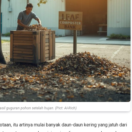
sil guguran pohon setelah hujan. (Pict: AI-Rich)
taan, itu artinya mulai banyak daun-daun kering yang jatuh dari