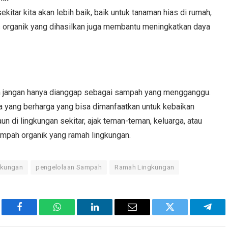
itar kita akan lebih baik, baik untuk tanaman hias di rumah,
 organik yang dihasilkan juga membantu meningkatkan daya
uh jangan hanya dianggap sebagai sampah yang mengganggu.
a yang berharga yang bisa dimanfaatkan untuk kebaikan
 di lingkungan sekitar, ajak teman-teman, keluarga, atau
ampah organik yang ramah lingkungan.
gkungan
pengelolaan Sampah
Ramah Lingkungan
Facebook
WhatsApp
LinkedIn
Email
Twitter
Tele