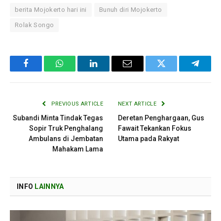
berita Mojokerto hari ini
Bunuh diri Mojokerto
Rolak Songo
Facebook
WhatsApp
LinkedIn
Email
Twitter
Telegr
PREVIOUS ARTICLE
NEXT ARTICLE
Subandi Minta Tindak Tegas
Deretan Penghargaan, Gus
Sopir Truk Penghalang
Fawait Tekankan Fokus
Ambulans di Jembatan
Utama pada Rakyat
Mahakam Lama
INFO
LAINNYA