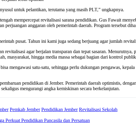
enyusul untuk pelantikan, terutama yang masih PLT,” ungkapnya.
gah mempercepat revitalisasi sarana pendidikan. Gus Fawait menyebu
f dan perjuangan anggaran oleh pemerintah daerah. Program tersebut d
merintah pusat. Tahun ini kami juga sedang berjuang agar jumlah revital
 revitalisasi agar berjalan transparan dan tepat sasaran. Menurutnya
ah, masyarakat, hingga media massa sebagai bagian dari kontrol publik
isa mengawasi satu-satu, sehingga perlu dukungan pengawas, kepala s
pembaruan pendidikan di Jember. Pemerintah daerah optimistis, dengan 
sekaligus mengurangi angka kemiskinan secara berkelanjutan.
mber
Pemkab Jember
Pendidikan Jember
Revitalisasi Sekolah
rga Perkuat Pendidikan Pancasila dan Persatuan