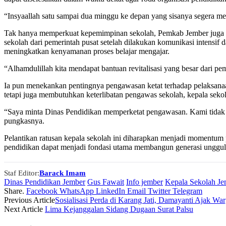
“Insyaallah satu sampai dua minggu ke depan yang sisanya segera m
Tak hanya memperkuat kepemimpinan sekolah, Pemkab Jember juga ten
sekolah dari pemerintah pusat setelah dilakukan komunikasi intensi
meningkatkan kenyamanan proses belajar mengajar.
“Alhamdulillah kita mendapat bantuan revitalisasi yang besar dari pe
Ia pun menekankan pentingnya pengawasan ketat terhadap pelaksanaan
tetapi juga membutuhkan keterlibatan pengawas sekolah, kepala sekol
“Saya minta Dinas Pendidikan memperketat pengawasan. Kami tidak b
pungkasnya.
Pelantikan ratusan kepala sekolah ini diharapkan menjadi momentum 
pendidikan dapat menjadi fondasi utama membangun generasi unggul 
Staf Editor:
Barack Imam
Dinas Pendidikan Jember
Gus Fawait
Info jember
Kepala Sekolah Je
Share.
Facebook
WhatsApp
LinkedIn
Email
Twitter
Telegram
Previous Article
Sosialisasi Perda di Karang Jati, Damayanti Ajak Wa
Next Article
Lima Kejanggalan Sidang Dugaan Surat Palsu