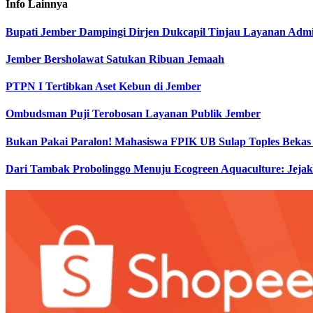
Info
Lainnya
Bupati Jember Dampingi Dirjen Dukcapil Tinjau Layanan Admi
Jember Bersholawat Satukan Ribuan Jemaah
PTPN I Tertibkan Aset Kebun di Jember
Ombudsman Puji Terobosan Layanan Publik Jember
Bukan Pakai Paralon! Mahasiswa FPIK UB Sulap Toples Bekas 
Dari Tambak Probolinggo Menuju Ecogreen Aquaculture: Jej