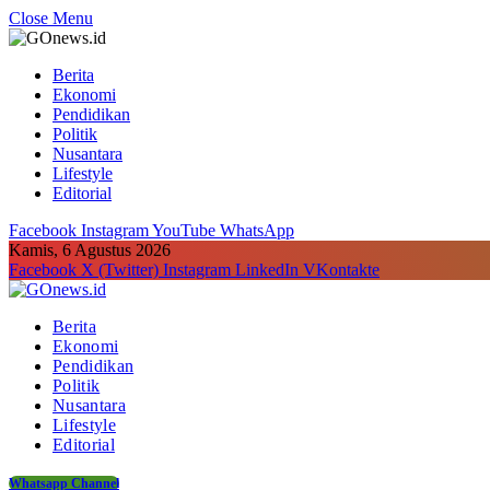
Close Menu
Berita
Ekonomi
Pendidikan
Politik
Nusantara
Lifestyle
Editorial
Facebook
Instagram
YouTube
WhatsApp
Kamis, 6 Agustus 2026
Facebook
X (Twitter)
Instagram
LinkedIn
VKontakte
Berita
Ekonomi
Pendidikan
Politik
Nusantara
Lifestyle
Editorial
Whatsapp Channel