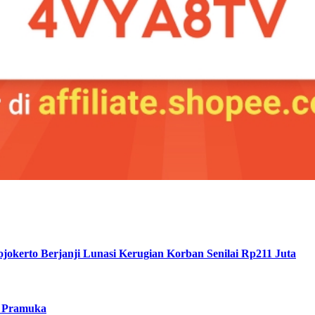
okerto Berjanji Lunasi Kerugian Korban Senilai Rp211 Juta
a Pramuka