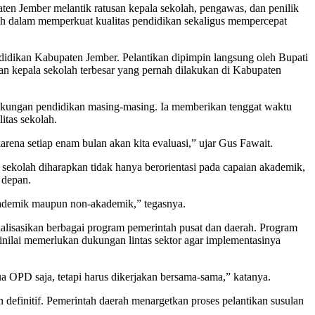
aten Jember melantik ratusan kepala sekolah, pengawas, dan penilik
ah dalam memperkuat kualitas pendidikan sekaligus mempercepat
didikan Kabupaten Jember. Pelantikan dipimpin langsung oleh Bupati
n kepala sekolah terbesar yang pernah dilakukan di Kabupaten
gkungan pendidikan masing-masing. Ia memberikan tenggat waktu
itas sekolah.
rena setiap enam bulan akan kita evaluasi,” ujar Gus Fawait.
 sekolah diharapkan tidak hanya berorientasi pada capaian akademik,
 depan.
 akademik maupun non-akademik,” tegasnya.
ialisasikan berbagai program pemerintah pusat dan daerah. Program
nilai memerlukan dukungan lintas sektor agar implementasinya
a OPD saja, tetapi harus dikerjakan bersama-sama,” katanya.
n definitif. Pemerintah daerah menargetkan proses pelantikan susulan