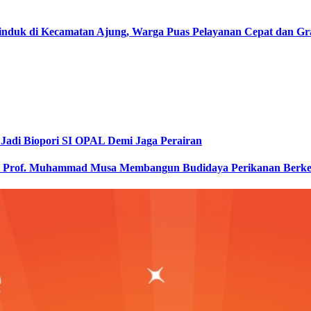
nduk di Kecamatan Ajung, Warga Puas Pelayanan Cepat dan Gra
Jadi Biopori SI OPAL Demi Jaga Perairan
ak Prof. Muhammad Musa Membangun Budidaya Perikanan Berke