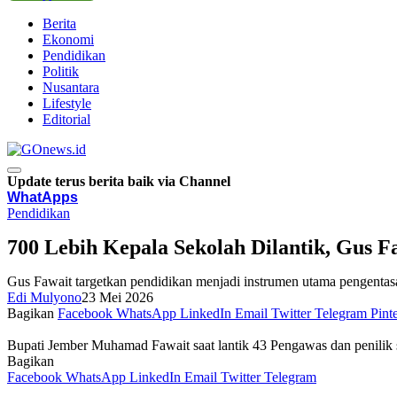
Berita
Ekonomi
Pendidikan
Politik
Nusantara
Lifestyle
Editorial
Update terus berita baik via Channel
WhatApps
Pendidikan
700 Lebih Kepala Sekolah Dilantik, Gus 
Gus Fawait targetkan pendidikan menjadi instrumen utama pengentas
Edi Mulyono
23 Mei 2026
Bagikan
Facebook
WhatsApp
LinkedIn
Email
Twitter
Telegram
Pinte
Bupati Jember Muhamad Fawait saat lantik 43 Pengawas dan penilik
Bagikan
Facebook
WhatsApp
LinkedIn
Email
Twitter
Telegram