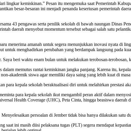
r dari lingkar kemiskinan.” Pesan itu mengemuka saat Pemerintah Kabup
ntikan besar-besaran ini menjadi penanda keseriusan pemerintah daer
rsama 43 pengawas serta penilik sekolah di bawah naungan Dinas Pen
tah daerah menyebut momentum tersebut sebagai salah satu pelantika
baru menerima amanah untuk segera menunjukkan inovasi nyata di lin
ebut untuk menghadirkan perubahan yang berdampak langsung pada kual
. Saya beri waktu enam bulan untuk melakukan terobosan-terobosan, ka
s dalam memutus rantai kemiskinan jangka panjang. Karena itu, kepala
 non-akademik siswa agar memiliki daya saing yang lebih kuat di masa
an para kepala sekolah beraktualisasi diri untuk melahirkan prestasi
 meminta para kepala sekolah ikut mengambil peran aktif dalam menyos
iversal Health Coverage (UHC), Peta Cinta, hingga beasiswa daerah di
 Menyelesaikan persoalan di Jember tidak bisa hanya dilakukan satu du
g saat ini masih diisi pelaksana tugas (PLT) segera mendapat kepastia
berjalan lebih optimal.