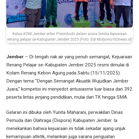
Ketua KONI Jember erfan Priambodo dalam acara lomba kejuaraan
renang pelajar se-Kabupaten Jember 2025 (Foto: Edi Mulyono/GOnews.id)
Jember
– Di tengah riak air yang penuh semangat, Kejuaraan
Renang Pelajar se-Kabupaten Jember 2025 resmi dimulai di
Kolam Renang Kebon Agung pada Sabtu (15/11/2025).
Dengan tema “Dengan Semangat Akuatik Wujudkan Jember
Juara,” kompetisi ini menyedot antusiasme luar biasa dari 392
peserta lintas jenjang pendidikan, mulai dari TK hingga SMA.
Gelaran ini dibuka oleh Yunita Maharani, perwakilan Dinas
Pemuda dan Olahraga (Dispora) Kabupaten Jember. Ia
menekankan bahwa kejuaraan ini tidak sekadar ajang unjuk
kemampuan atletik, melainkan juga sarana penguatan