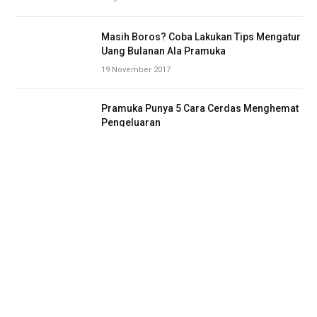
Masih Boros? Coba Lakukan Tips Mengatur
Uang Bulanan Ala Pramuka
19 November 2017
Pramuka Punya 5 Cara Cerdas Menghemat
Pengeluaran
22 November 2017
Inilah 3 Cara Membangkitkan Semangat
Latihan Pramuka
23 November 2017
Bosan Latihan Pramuka Yang Monoton, Ini
Cara Mengatasinya
23 November 2017