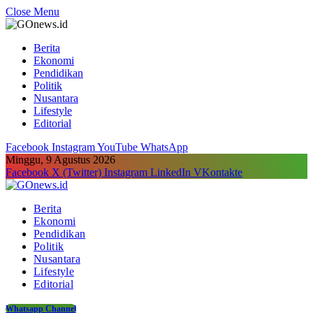
Close Menu
Berita
Ekonomi
Pendidikan
Politik
Nusantara
Lifestyle
Editorial
Facebook
Instagram
YouTube
WhatsApp
Minggu, 9 Agustus 2026
Facebook
X (Twitter)
Instagram
LinkedIn
VKontakte
Berita
Ekonomi
Pendidikan
Politik
Nusantara
Lifestyle
Editorial
Whatsapp Channel