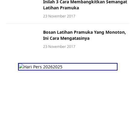
Inilah 3 Cara Membangkitkan Semangat
Latihan Pramuka
23 November 2017
Bosan Latihan Pramuka Yang Monoton,
Ini Cara Mengatasinya
23 November 2017
Copyright © 2026. GOnews.id by
Dexpert, Inc
.
Media siber nasional terverifikasi Dewan Pers
PT Global Optima Media