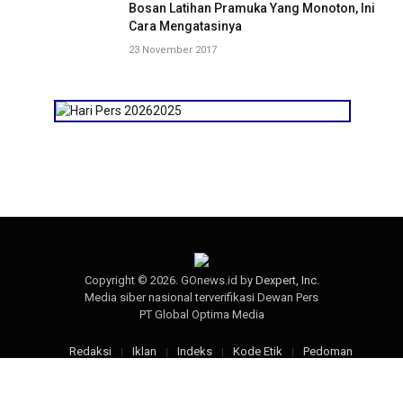
Bosan Latihan Pramuka Yang Monoton, Ini
Cara Mengatasinya
23 November 2017
Copyright © 2026. GOnews.id by
Dexpert, Inc
.
Media siber nasional terverifikasi Dewan Pers
PT Global Optima Media
Redaksi
Iklan
Indeks
Kode Etik
Pedoman
Disclaimer