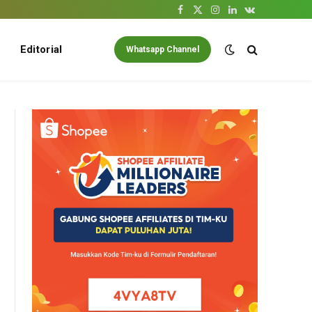
Facebook
X
Instagram
LinkedIn
VKontakte
(Twitter)
Editorial
Whatsapp Channel