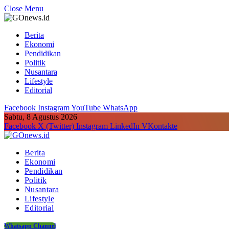
Close Menu
Berita
Ekonomi
Pendidikan
Politik
Nusantara
Lifestyle
Editorial
Facebook
Instagram
YouTube
WhatsApp
Sabtu, 8 Agustus 2026
Facebook
X (Twitter)
Instagram
LinkedIn
VKontakte
Berita
Ekonomi
Pendidikan
Politik
Nusantara
Lifestyle
Editorial
Whatsapp Channel