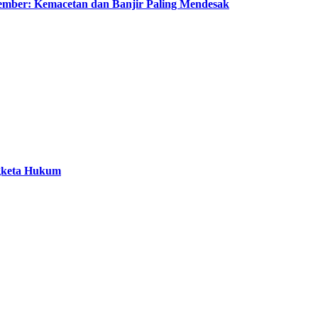
mber: Kemacetan dan Banjir Paling Mendesak
ngketa Hukum