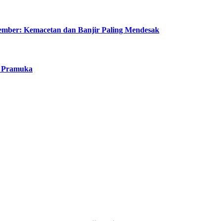
mber: Kemacetan dan Banjir Paling Mendesak
a Pramuka