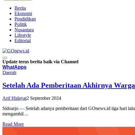
Berita
Ekonomi
Pendidikan
Politik
Nusantara
Lifestyle
Editorial
Update terus berita baik via Channel
WhatApps
Daerah
Setelah Ada Pemberitaan Akhirnya Warga 
Arif Hidayat
2 September 2024
Sidoarjo — Setelah adanya pemberitaan dari GOnews.id tiga hari la
mengambil…
Read More