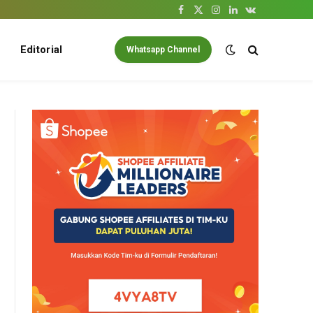
Facebook
X
Instagram
LinkedIn
VKontakte
(Twitter)
Editorial
Whatsapp Channel