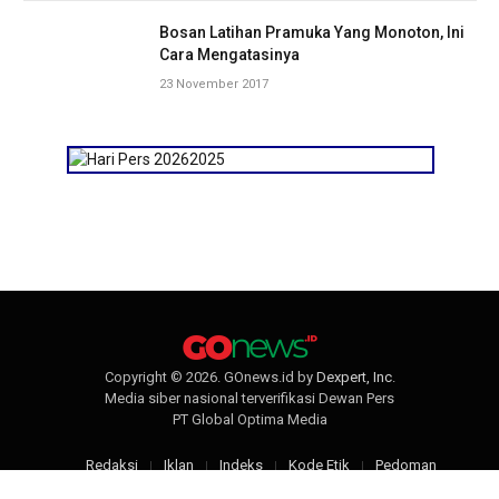
Bosan Latihan Pramuka Yang Monoton, Ini
Cara Mengatasinya
23 November 2017
Copyright © 2026. GOnews.id by
Dexpert, Inc
.
Media siber nasional terverifikasi Dewan Pers
PT Global Optima Media
Redaksi
Iklan
Indeks
Kode Etik
Pedoman
Disclaimer